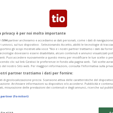
Categoria
Data Fine
a privacy è per noi molto importante
ri
594
partner archiviamo e accediamo ai dati personali, come i dati di navigazione 
ri univoci, sul tuo dispositivo . Selezionando Accetto, abiliti le tecnologie di tracc
Monday 10
Tuesday 11
Wednesday 12
portino gli scopi mostrati alla voce "Noi e i nostri partner trattiamo i dati da fornir
tecnologie dovessero essere disabilitate, alcuni contenuti e annunci visualizzati 
vanti. Puoi accedere nuovamente a questo menu per modificare le tue scelte o per
endo clic sul link Gestisci le preferenze in fondo alla pagina web.. Tali scelte avr
o del nostro Sito web. Per maggiori informazioni, consulta l'Informativa sulla priva
ostri partner trattiamo i dati per fornire:
In
ati di geolocalizzazione precisi. Scansione attiva delle caratteristiche del dispositivo 
icazione. Archiviare informazioni su dispositivo e/o accedervi. Pubblicità e contenu
Pe
ati, misurazione delle prestazioni dei contenuti e degli annunci, ricerche sul pubbl
da
 partner (fornitori)
a 
tu
 finalità
Ac