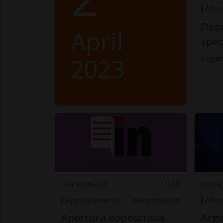
Altro
Dop
April
spec
2023
Luga
Domenica 02
10.00
Domen
Appuntamenti
Mendrisiotto
Altro
Apertura doposcuola
Arge