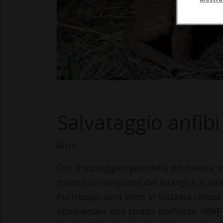
Salvataggio anfibi
Altro
Con il sopraggiungere della primavera, m
tritoni) si risvegliano dal letargo e si 
Purtroppo, ogni anno in Svizzera cinque 
attraversare una strada trafficata. WWF