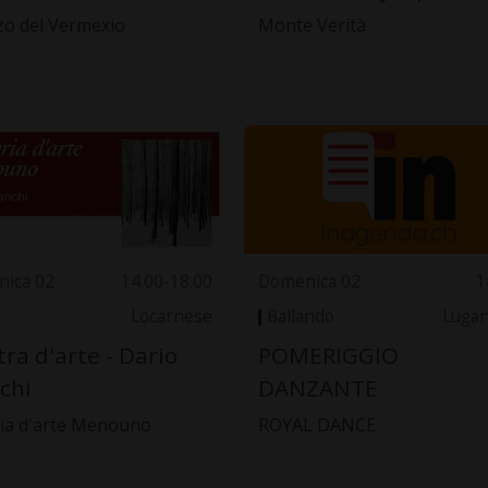
zo del Vermexio
Monte Verità
ica 02
14.00-18.00
Domenica 02
1
Locarnese
Ballando
Luga
ra d'arte - Dario
POMERIGGIO
chi
DANZANTE
ria d'arte Menouno
ROYAL DANCE