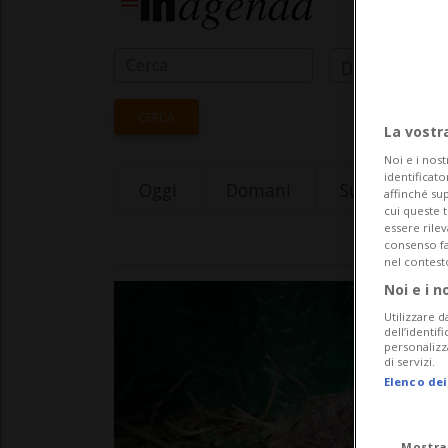
Data Inizio
CERCA
La vostr
Noi e i nost
identificato
Oggi
Domani
Sunday 09
affinché sup
cui queste 
essere rile
consenso fac
nel contest
Noi e i n
Utilizzare d
dell’identif
personalizz
di servizi.
Elenco dei
Mostra