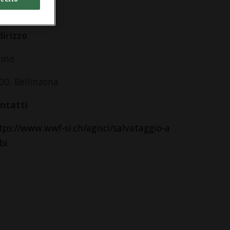
lle 20.00
dirizzo
cino
00, Bellinzona
ntatti
tps://www.wwf-si.ch/agisci/salvataggio-a
ibi