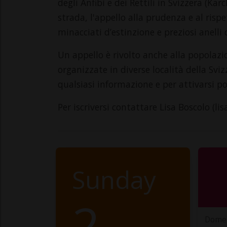
degli Anfibi e dei Rettili in Svizzera (Kar
strada, l'appello alla prudenza e al risp
minacciati d’estinzione e preziosi anelli 
Un appello è rivolto anche alla popolazio
organizzate in diverse località della Sviz
qualsiasi informazione e per attivarsi p
Per iscriversi contattare Lisa Boscolo (l
Sunday
2
Domen