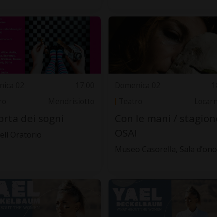
ica 02
17.00
Domenica 02
1
ro
Mendrisiotto
Teatro
Locar
orta dei sogni
Con le mani / stagion
OSA!
ell'Oratorio
Museo Casorella, Sala d’on