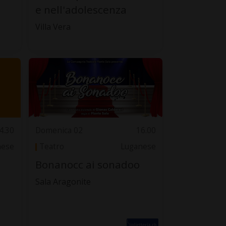
e nell'adolescenza
Villa Vera
4.30
Domenica 02
16.00
nese
Teatro
Luganese
Bonanocc ai sonadoo
Sala Aragonite