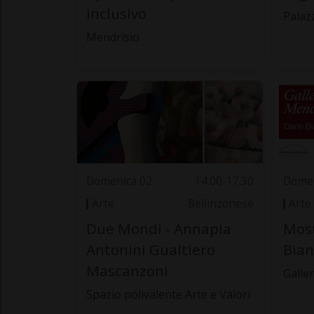
inclusivo
Palaz
Mendrisio
Domenica 02
14.00-17.30
Domen
Arte
Bellinzonese
Arte
Due Mondi - Annapia
Most
Antonini Gualtiero
Bian
Mascanzoni
Galle
Spazio polivalente Arte e Valori