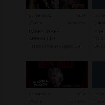
Domenica 02
18.00
Domen
Teatro
Locarnese
Musi
IMBRATISARE -
Yae
ABBRACCIO
abo
Teatro Cambusa - Spazio Elle
Studi
Domenica 02
20.30
Domen
Teatro
Luganese
Arte