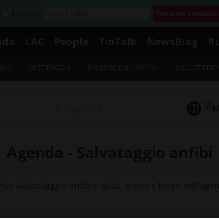
Acquista
nda
LAC
People
TioTalk
NewsBlog
R
EMA
SPETTACOLI
MOSTRE E INCONTRI
BIGLIETTERI
Segnalaci
Agenda - Salvataggio anfibi
ento «Salvataggio anfibi»: data, orario e luogo nell'age