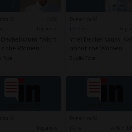
ica 02
19.00
Domenica 02
1
ca
Luganese
Musica
Luga
l Deckelbaum "What
Yael Deckelbaum "W
ut the Women"
about the Women"
o Foce
Studio Foce
ica 02
Domenica 02
Luganese
Arte
Valle di B