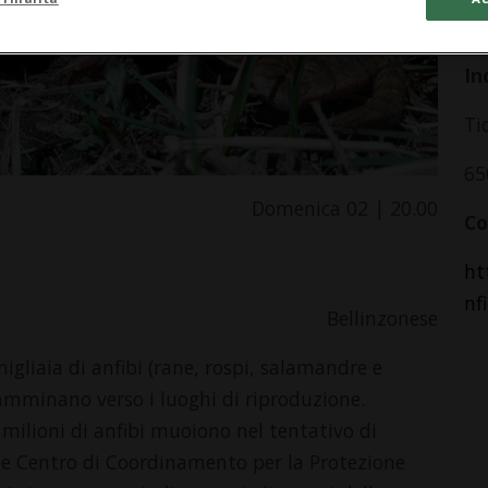
da
In
Ti
65
Domenica 02 | 20.00
Co
ht
nf
Bellinzonese
igliaia di anfibi (rane, rospi, salamandre e
incamminano verso i luoghi di riproduzione.
milioni di anfibi muoiono nel tentativo di
 e Centro di Coordinamento per la Protezione