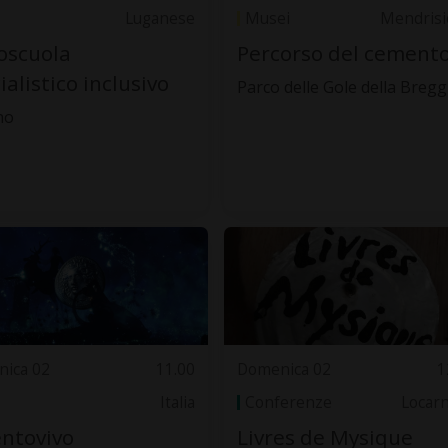
Luganese
Musei
Mendrisi
oscuola
Percorso del cement
ialistico inclusivo
Parco delle Gole della Bregg
no
ica 02
11.00
Domenica 02
1
Italia
Conferenze
Locar
ntovivo
Livres de Mysique