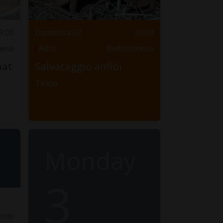
9.00
Domenica 02
20.00
nese
Altro
Bellinzonese
hat
Salvataggio anfibi
Ticino
Monday
3
lenio