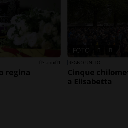
FOTO
3 anni
1
REGNO UNITO
la regina
Cinque chilomet
a Elisabetta