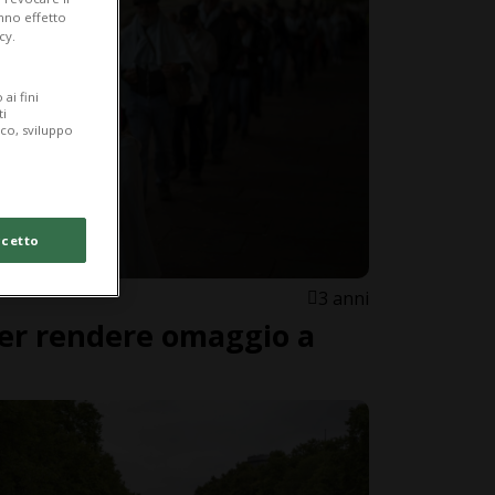
anno effetto
cy.
ai fini
ti
ico, sviluppo
cetto
3 anni
per rendere omaggio a