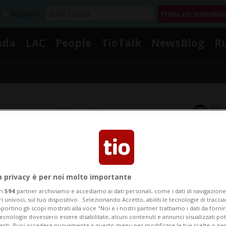
Acquista
nda
LAC
People
TioTalk
NewsBlog
R
Segnalaci
Notizie su Westminster Hall
a privacy è per noi molto importante
gui le notizie e gli approfondimenti su Westminster Ha
ri
594
partner archiviamo e accediamo ai dati personali, come i dati di navigazione 
ri univoci, sul tuo dispositivo . Selezionando Accetto, abiliti le tecnologie di tracc
portino gli scopi mostrati alla voce "Noi e i nostri partner trattiamo i dati da fornir
tecnologie dovessero essere disabilitate, alcuni contenuti e annunci visualizzati 
vanti. Puoi accedere nuovamente a questo menu per modificare le tue scelte o per