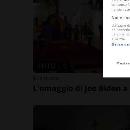
consenso fac
nel contest
Noi e i n
Utilizzare d
dell’identif
personalizz
di servizi.
Elenco dei
Mostra
FOTO
STATI UNITI
L'omaggio di Joe Biden a 