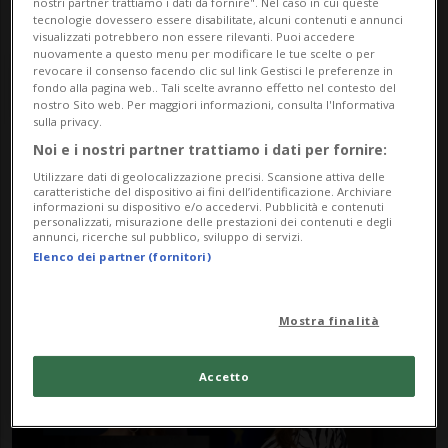
nostri partner trattiamo i dati da fornire". Nel caso in cui queste
tecnologie dovessero essere disabilitate, alcuni contenuti e annunci
visualizzati potrebbero non essere rilevanti. Puoi accedere
nuovamente a questo menu per modificare le tue scelte o per
revocare il consenso facendo clic sul link Gestisci le preferenze in
fondo alla pagina web.. Tali scelte avranno effetto nel contesto del
nostro Sito web. Per maggiori informazioni, consulta l'Informativa
sulla privacy.
Noi e i nostri partner trattiamo i dati per fornire:
Notizie su Viceministra
Utilizzare dati di geolocalizzazione precisi. Scansione attiva delle
caratteristiche del dispositivo ai fini dell’identificazione. Archiviare
informazioni su dispositivo e/o accedervi. Pubblicità e contenuti
personalizzati, misurazione delle prestazioni dei contenuti e degli
annunci, ricerche sul pubblico, sviluppo di servizi.
Segui le notizie e gli approfondimenti su
Elenco dei partner (fornitori)
Viceministra.
Mostra finalità
Accetto