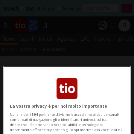
Affitta
Acquista
News
Sport
Focus
Agenda
LAC
People
TioTalk
TICINO
SVIZZERA
DAL MONDO
La vostra privacy è per noi molto importante
Noi e i nostri
594
partner archiviamo e accediamo ai dati personali,
come i dati di navigazione gli o identificatori univoci, sul tuo
dispositivo . Selezionando Accetto, abiliti le tecnologie di
tracciamento affinché supportino gli scopi mostrati alla voce "Noi e i