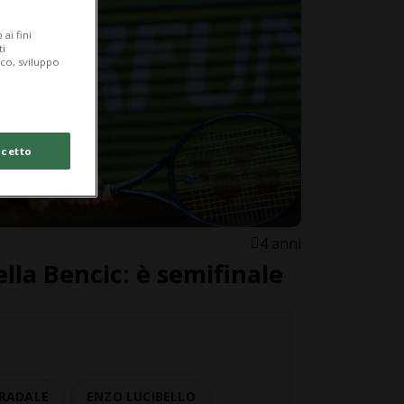
ai fini
ti
ico, sviluppo
cetto
4 anni
lla Bencic: è semifinale
TRADALE
ENZO LUCIBELLO