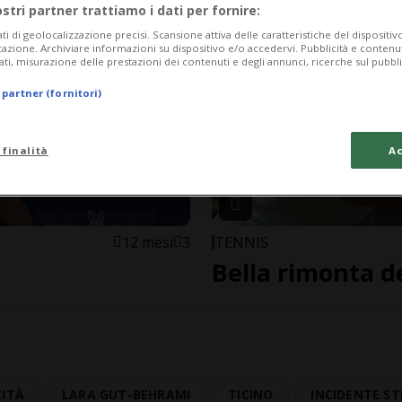
ostri partner trattiamo i dati per fornire:
ati di geolocalizzazione precisi. Scansione attiva delle caratteristiche del dispositivo 
icazione. Archiviare informazioni su dispositivo e/o accedervi. Pubblicità e contenu
ati, misurazione delle prestazioni dei contenuti e degli annunci, ricerche sul pubbl
 partner (fornitori)
 finalità
Ac
12 mesi
3
TENNIS
Bella rimonta de
CITÀ
LARA GUT-BEHRAMI
TICINO
INCIDENTE S