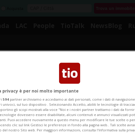
Acquista
nda
LAC
People
TioTalk
NewsBlog
R
Segnalaci
tizie su Veronika Kudermet
a privacy è per noi molto importante
ri
594
partner archiviamo e accediamo ai dati personali, come i dati di navigazione 
ri univoci, sul tuo dispositivo . Selezionando Accetto, abiliti le tecnologie di tracc
portino gli scopi mostrati alla voce "Noi e i nostri partner trattiamo i dati da fornir
 le notizie e gli approfondimenti su Veronika Kuderm
tecnologie dovessero essere disabilitate, alcuni contenuti e annunci visualizzati 
vanti. Puoi accedere nuovamente a questo menu per modificare le tue scelte o per
endo clic sul link Gestisci le preferenze in fondo alla pagina web.. Tali scelte avr
o del nostro Sito web. Per maggiori informazioni, consulta l'Informativa sulla priva