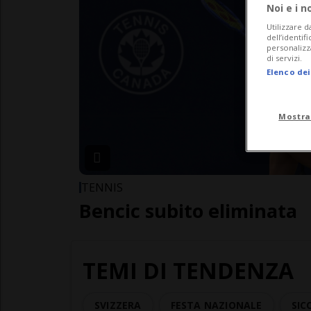
Noi e i n
Utilizzare d
dell’identif
personalizz
di servizi.
Elenco dei
Mostra
TENNIS
Bencic subito eliminata
TEMI DI TENDENZA
SVIZZERA
FESTA NAZIONALE
SIC