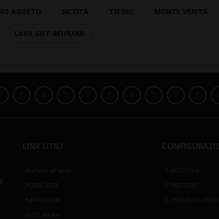
MO AGOSTO
SICCITÀ
TICINO
MONTE VERITÀ
LARA GUT-BEHRAMI
LINK UTILI
CONFIGURAZI
Archivio ePaper
NOTIFICHE
i
PUBBLICITÀ
PREFERITI
IMPRESSUM
PROFILO UTENT
DISCLAIMER