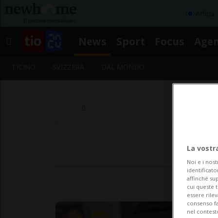
Affitta
News
Sport
Focus
Age
TICINO
SVIZZERA
DAL MONDO
La vostr
Noi e i nost
identificato
affinché sup
cui queste 
essere rile
consenso fac
nel contest