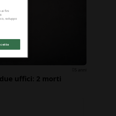
ai fini
ti
ico, sviluppo
cetto
5 anni
 due uffici: 2 morti