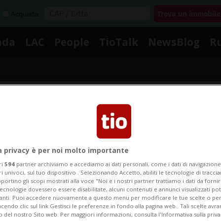
Acquista
nda
LAC
People
TioTalk
NewsBlog
R
Segnalaci
Notizie su Valence
a privacy è per noi molto importante
ri
594
partner archiviamo e accediamo ai dati personali, come i dati di navigazione 
ri univoci, sul tuo dispositivo . Selezionando Accetto, abiliti le tecnologie di tracc
portino gli scopi mostrati alla voce "Noi e i nostri partner trattiamo i dati da fornir
Segui le notizie e gli approfondimenti su Valence.
tecnologie dovessero essere disabilitate, alcuni contenuti e annunci visualizzati 
vanti. Puoi accedere nuovamente a questo menu per modificare le tue scelte o per
endo clic sul link Gestisci le preferenze in fondo alla pagina web.. Tali scelte avr
o del nostro Sito web. Per maggiori informazioni, consulta l'Informativa sulla priva