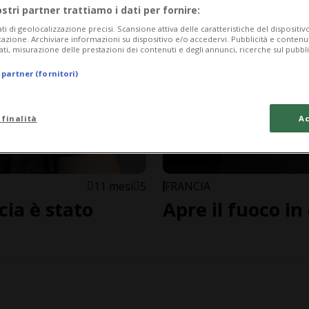
ostri partner trattiamo i dati per fornire:
ati di geolocalizzazione precisi. Scansione attiva delle caratteristiche del dispositivo 
icazione. Archiviare informazioni su dispositivo e/o accedervi. Pubblicità e contenu
ati, misurazione delle prestazioni dei contenuti e degli annunci, ricerche sul pubbl
 partner (fornitori)
 finalità
Ac
11 mesi
5
FRANCIA
cia è stato
Apre il fuoco in