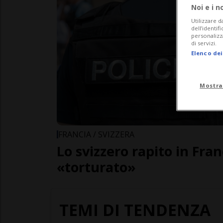
Noi e i n
Utilizzare d
dell’identif
personalizz
di servizi.
Elenco dei
Mostra
FRANCIA / SVIZZERA
Lo svizzero rapito in Fran
«torturato»
TEMI DI TENDENZA