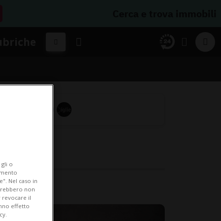
Cerca e trova immobili
ubriche
gli o
iamento
e". Nel caso in
potrebbero non
 revocare il
anno effetto
cy.