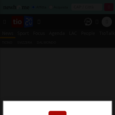
Affitta
Acquista
News
Sport
Focus
Agenda
LAC
People
TioTalk
TICINO
SVIZZERA
DAL MONDO