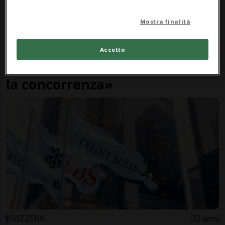
Mostra finalità
SVIZZERA
2 anni
Accetto
UBS-CS, «la fusione non elimina
la concorrenza»
SVIZZERA
2 anni