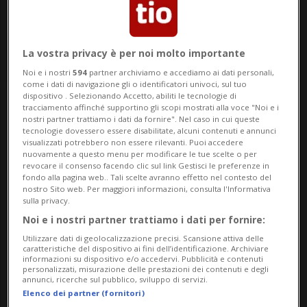
La vostra privacy è per noi molto importante
Noi e i nostri
594
partner archiviamo e accediamo ai dati personali,
come i dati di navigazione gli o identificatori univoci, sul tuo
dispositivo . Selezionando Accetto, abiliti le tecnologie di
tracciamento affinché supportino gli scopi mostrati alla voce "Noi e i
Notizie su Ubs Cs
nostri partner trattiamo i dati da fornire". Nel caso in cui queste
tecnologie dovessero essere disabilitate, alcuni contenuti e annunci
visualizzati potrebbero non essere rilevanti. Puoi accedere
nuovamente a questo menu per modificare le tue scelte o per
Segui le notizie e gli approfondimenti su
revocare il consenso facendo clic sul link Gestisci le preferenze in
fondo alla pagina web.. Tali scelte avranno effetto nel contesto del
Ubs Cs.
nostro Sito web. Per maggiori informazioni, consulta l'Informativa
sulla privacy.
Noi e i nostri partner trattiamo i dati per fornire:
Utilizzare dati di geolocalizzazione precisi. Scansione attiva delle
caratteristiche del dispositivo ai fini dell’identificazione. Archiviare
informazioni su dispositivo e/o accedervi. Pubblicità e contenuti
personalizzati, misurazione delle prestazioni dei contenuti e degli
annunci, ricerche sul pubblico, sviluppo di servizi.
Elenco dei partner (fornitori)