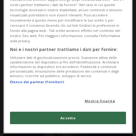
nostri partner trattiamo i dati da fornire". Nel caso in cui queste
tecnologie dovessero essere disabilitate, alcuni contenuti e annunci
visualizzati potrebbero non essere rilevanti. Puoi accedere
nuovamente a questo menu per modificare le tue scelte o per
revocare il consenso facendo clic sul link Gestisci le preferenze in
fondo alla pagina web.. Tali scelte avranno effetto nel contesto del
nostro Sito web. Per maggiori informazioni, consulta l'Informativa
sulla privacy.
Noi e i nostri partner trattiamo i dati per fornire:
Notizie su Tragedia
Utilizzare dati di geolocalizzazione precisi. Scansione attiva delle
Titanic
caratteristiche del dispositivo ai fini dell’identificazione. Archiviare
informazioni su dispositivo e/o accedervi. Pubblicità e contenuti
personalizzati, misurazione delle prestazioni dei contenuti e degli
annunci, ricerche sul pubblico, sviluppo di servizi.
Elenco dei partner (fornitori)
Segui le notizie e gli approfondimenti su
Tragedia Titanic.
Mostra finalità
Accetto