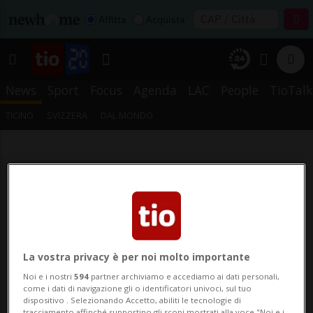
Affitta
Acquista
News
Sport
Focus
Agenda
LAC
People
TioTalk
TICINO
SVIZZERA
DAL MONDO
La vostra privacy è per noi molto importante
Noi e i nostri
594
partner archiviamo e accediamo ai dati personali,
come i dati di navigazione gli o identificatori univoci, sul tuo
dispositivo . Selezionando Accetto, abiliti le tecnologie di
tracciamento affinché supportino gli scopi mostrati alla voce "Noi e i