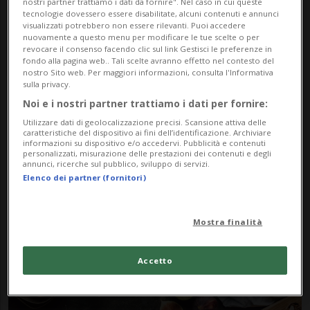
nostri partner trattiamo i dati da fornire". Nel caso in cui queste
tecnologie dovessero essere disabilitate, alcuni contenuti e annunci
visualizzati potrebbero non essere rilevanti. Puoi accedere
nuovamente a questo menu per modificare le tue scelte o per
revocare il consenso facendo clic sul link Gestisci le preferenze in
fondo alla pagina web.. Tali scelte avranno effetto nel contesto del
nostro Sito web. Per maggiori informazioni, consulta l'Informativa
sulla privacy.
Noi e i nostri partner trattiamo i dati per fornire:
Notizie su Ticino Days
Utilizzare dati di geolocalizzazione precisi. Scansione attiva delle
caratteristiche del dispositivo ai fini dell’identificazione. Archiviare
informazioni su dispositivo e/o accedervi. Pubblicità e contenuti
personalizzati, misurazione delle prestazioni dei contenuti e degli
annunci, ricerche sul pubblico, sviluppo di servizi.
Segui le notizie e gli approfondimenti su
Elenco dei partner (fornitori)
Ticino Days.
Mostra finalità
Accetto