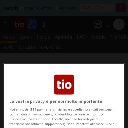
Affitta
Acquista
News
Sport
Focus
Agenda
LAC
People
TioTalk
TICINO
SVIZZERA
DAL MONDO
La vostra privacy è per noi molto importante
Noi e i nostri
594
partner archiviamo e accediamo ai dati personali,
come i dati di navigazione gli o identificatori univoci, sul tuo
dispositivo . Selezionando Accetto, abiliti le tecnologie di
tracciamento affinché supportino gli scopi mostrati alla voce "Noi e i