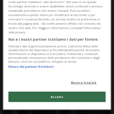
nostri partner trattiamo i dati da fornire". Nel caso in cui queste
tecnologie dovessero essere disabilitate, alcuni contenuti e annunci
visualizzati potrebbero non essere rilevanti. Puoi accedere
nuovamente a questo menu per modificare le tue scelte o per
revocare il consenso facendo clic sul link Gestisci le preferenze in
fondo alla pagina web.. Tali scelte avranno effetto nel contesto del
nostro Sito web. Per maggiori informazioni, consulta l'Informativa
sulla privacy.
Noi e i nostri partner trattiamo i dati per fornire:
Notizie su Tatmadaw
Utilizzare dati di geolocalizzazione precisi. Scansione attiva delle
caratteristiche del dispositivo ai fini dell’identificazione. Archiviare
informazioni su dispositivo e/o accedervi. Pubblicità e contenuti
personalizzati, misurazione delle prestazioni dei contenuti e degli
Segui le notizie e gli approfondimenti su
annunci, ricerche sul pubblico, sviluppo di servizi.
Elenco dei partner (fornitori)
Tatmadaw.
Mostra finalità
Accetto