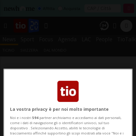
Affitta
Acquista
News
Sport
Focus
Agenda
LAC
People
TioTalk
TICINO
SVIZZERA
DAL MONDO
La vostra privacy è per noi molto importante
Noi e i nostri
594
partner archiviamo e accediamo ai dati personali,
come i dati di navigazione gli o identificatori univoci, sul tuo
dispositivo . Selezionando Accetto, abiliti le tecnologie di
tracciamento affinché supportino gli scopi mostrati alla voce "Noi e i