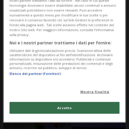
nostri partner trattiamo i dati da fornire". Nel caso in cui queste
tecnologie dovessero essere disabilitate, alcuni contenuti e annunci
visualizzati potrebbero non essere rilevanti. Puoi accedere
nuovamente a questo menu per modificare le tue scelte o per
revocare il consenso facendo clic sul link Gestisci le preferenze in
fondo alla pagina web.. Tali scelte avranno effetto nel contesto del
nostro Sito web. Per maggiori informazioni, consulta l'Informativa
sulla privacy.
Noi e i nostri partner trattiamo i dati per fornire:
Notizie su Tariffa
Utilizzare dati di geolocalizzazione precisi. Scansione attiva delle
caratteristiche del dispositivo ai fini dell’identificazione. Archiviare
Forfettaria
informazioni su dispositivo e/o accedervi. Pubblicità e contenuti
personalizzati, misurazione delle prestazioni dei contenuti e degli
annunci, ricerche sul pubblico, sviluppo di servizi.
Elenco dei partner (fornitori)
Segui le notizie e gli approfondimenti su
Tariffa Forfettaria.
Mostra finalità
Accetto