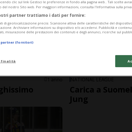
endo clic sul link Gestisci le preferenze in fondo alla pagina web.. Tali scelte avr
o del nostro Sito web. Per maggiori informazioni, consulta l'Informativa sulla priva
ostri partner trattiamo i dati per fornire:
ati di geolocalizzazione precisi. Scansione attiva delle caratteristiche del dispositivo 
icazione. Archiviare informazioni su dispositivo e/o accedervi. Pubblicità e contenu
ati, misurazione delle prestazioni dei contenuti e degli annunci, ricerche sul pubbl
 partner (fornitori)
 finalità
Ac
1 anno
NATIONAL LEAGUE
nghissimo
Carica a Suomel
Jung