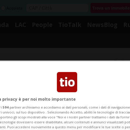
Acquista
nda
LAC
People
TioTalk
NewsBlog
R
Segnalaci
Notizie su Sven Jung
a privacy è per noi molto importante
ri
594
partner archiviamo e accediamo ai dati personali, come i dati di navigazione 
Segui le notizie e gli approfondimenti su Sven Jung.
ri univoci, sul tuo dispositivo . Selezionando Accetto, abiliti le tecnologie di tracc
portino gli scopi mostrati alla voce "Noi e i nostri partner trattiamo i dati da fornir
tecnologie dovessero essere disabilitate, alcuni contenuti e annunci visualizzati 
vanti. Puoi accedere nuovamente a questo menu per modificare le tue scelte o per