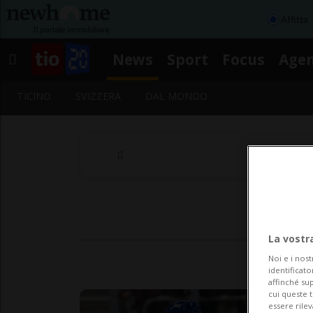
Affitta
News
Sport
Focus
Age
TICINO
SVIZZERA
DAL MONDO
La vostr
Noi e i nost
identificato
affinché sup
cui queste 
essere rile