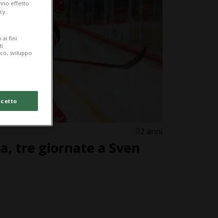
anno effetto
cy.
ai fini
ti
ico, sviluppo
cetto
2 anni
a, tre giornate a Sven