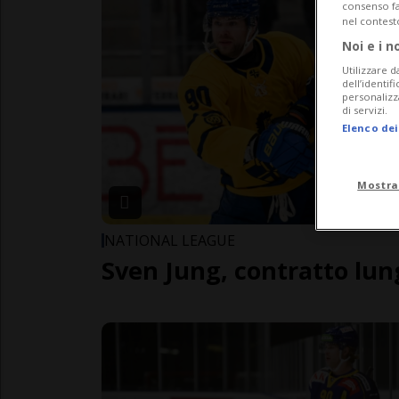
consenso fac
nel contest
Noi e i n
Utilizzare d
dell’identif
personalizz
di servizi.
Elenco dei
Mostra
NATIONAL LEAGUE
Sven Jung, contratto lu