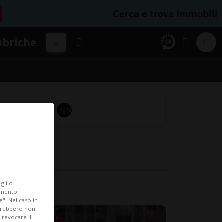
Cerca e trova immobili
ubriche
gli o
iamento
e". Nel caso in
potrebbero non
 revocare il