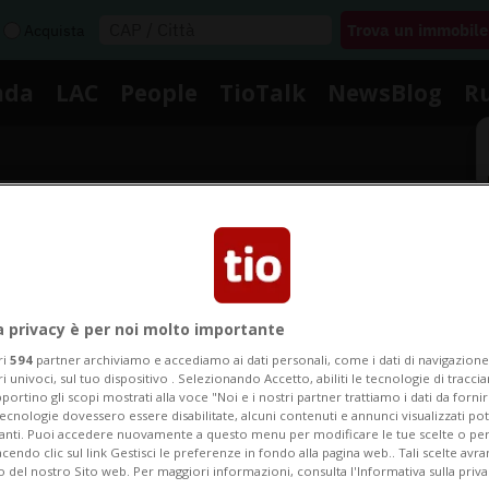
Acquista
nda
LAC
People
TioTalk
NewsBlog
R
Segnalaci
Notizie su Suzanne Suggs
a privacy è per noi molto importante
ri
594
partner archiviamo e accediamo ai dati personali, come i dati di navigazione 
ri univoci, sul tuo dispositivo . Selezionando Accetto, abiliti le tecnologie di tracc
portino gli scopi mostrati alla voce "Noi e i nostri partner trattiamo i dati da fornir
egui le notizie e gli approfondimenti su Suzanne Sugg
tecnologie dovessero essere disabilitate, alcuni contenuti e annunci visualizzati 
vanti. Puoi accedere nuovamente a questo menu per modificare le tue scelte o per
endo clic sul link Gestisci le preferenze in fondo alla pagina web.. Tali scelte avr
o del nostro Sito web. Per maggiori informazioni, consulta l'Informativa sulla priva