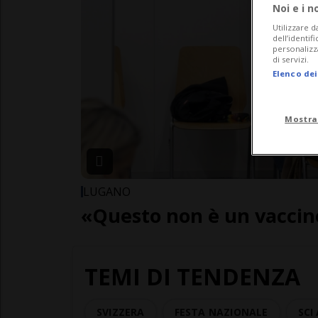
Noi e i n
Utilizzare d
dell’identif
personalizz
di servizi.
Elenco dei
Mostra
LUGANO
«Questo non è un vaccin
TEMI DI TENDENZA
SVIZZERA
FESTA NAZIONALE
SCI