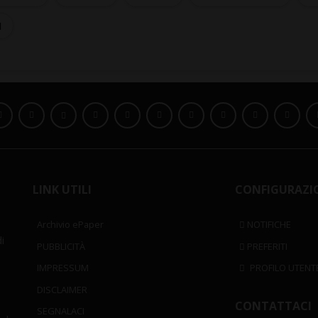
I
LINK UTILI
CONFIGURAZI
Archivio ePaper
NOTIFICHE
i
PUBBLICITÀ
PREFERITI
IMPRESSUM
PROFILO UTENT
DISCLAIMER
CONTATTACI
SEGNALACI