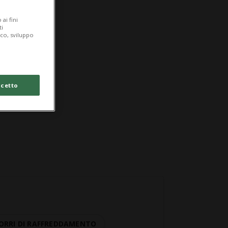
ai fini
ti
ico, sviluppo
cetto
ORRI DI RAFFREDDAMENTO