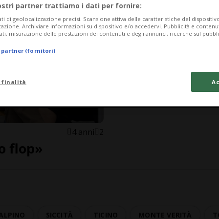
ostri partner trattiamo i dati per fornire:
ati di geolocalizzazione precisi. Scansione attiva delle caratteristiche del dispositivo 
icazione. Archiviare informazioni su dispositivo e/o accedervi. Pubblicità e contenu
ati, misurazione delle prestazioni dei contenuti e degli annunci, ricerche sul pubbl
 partner (fornitori)
 finalità
Ac
4 anni
2
o flop»
 ALPINO
SICCITÀ
TICINO
MONTE VERITÀ
T