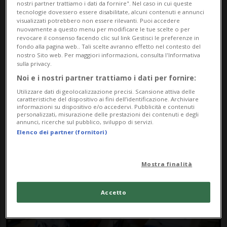
nostri partner trattiamo i dati da fornire". Nel caso in cui queste
tecnologie dovessero essere disabilitate, alcuni contenuti e annunci
visualizzati potrebbero non essere rilevanti. Puoi accedere
nuovamente a questo menu per modificare le tue scelte o per
revocare il consenso facendo clic sul link Gestisci le preferenze in
fondo alla pagina web.. Tali scelte avranno effetto nel contesto del
nostro Sito web. Per maggiori informazioni, consulta l'Informativa
sulla privacy.
Noi e i nostri partner trattiamo i dati per fornire:
Notizie su Squadra
Utilizzare dati di geolocalizzazione precisi. Scansione attiva delle
caratteristiche del dispositivo ai fini dell’identificazione. Archiviare
Antidroga
informazioni su dispositivo e/o accedervi. Pubblicità e contenuti
personalizzati, misurazione delle prestazioni dei contenuti e degli
annunci, ricerche sul pubblico, sviluppo di servizi.
Elenco dei partner (fornitori)
Segui le notizie e gli approfondimenti su
Squadra Antidroga.
Mostra finalità
Accetto