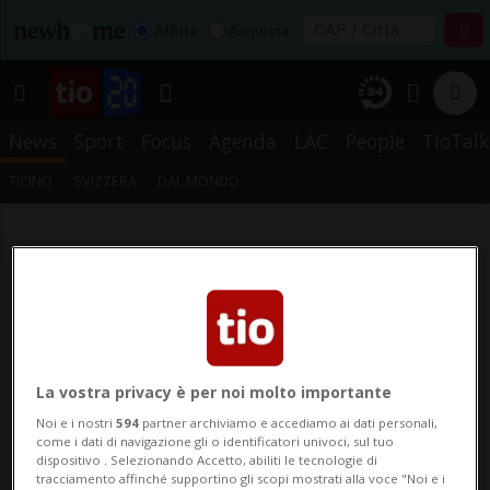
Affitta
Acquista
News
Sport
Focus
Agenda
LAC
People
TioTalk
TICINO
SVIZZERA
DAL MONDO
La vostra privacy è per noi molto importante
Noi e i nostri
594
partner archiviamo e accediamo ai dati personali,
come i dati di navigazione gli o identificatori univoci, sul tuo
dispositivo . Selezionando Accetto, abiliti le tecnologie di
tracciamento affinché supportino gli scopi mostrati alla voce "Noi e i