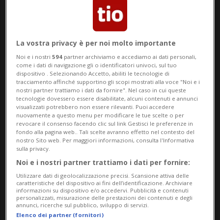
La vostra privacy è per noi molto importante
Noi e i nostri
594
partner archiviamo e accediamo ai dati personali,
come i dati di navigazione gli o identificatori univoci, sul tuo
dispositivo . Selezionando Accetto, abiliti le tecnologie di
Notizie su Snoopy
tracciamento affinché supportino gli scopi mostrati alla voce "Noi e i
nostri partner trattiamo i dati da fornire". Nel caso in cui queste
tecnologie dovessero essere disabilitate, alcuni contenuti e annunci
visualizzati potrebbero non essere rilevanti. Puoi accedere
nuovamente a questo menu per modificare le tue scelte o per
Segui le notizie e gli approfondimenti su
revocare il consenso facendo clic sul link Gestisci le preferenze in
fondo alla pagina web.. Tali scelte avranno effetto nel contesto del
Snoopy.
nostro Sito web. Per maggiori informazioni, consulta l'Informativa
sulla privacy.
Noi e i nostri partner trattiamo i dati per fornire:
Utilizzare dati di geolocalizzazione precisi. Scansione attiva delle
caratteristiche del dispositivo ai fini dell’identificazione. Archiviare
informazioni su dispositivo e/o accedervi. Pubblicità e contenuti
personalizzati, misurazione delle prestazioni dei contenuti e degli
annunci, ricerche sul pubblico, sviluppo di servizi.
Elenco dei partner (fornitori)