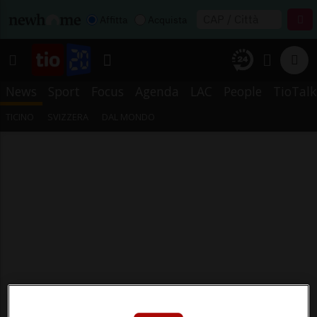
Affitta
Acquista
News
Sport
Focus
Agenda
LAC
People
TioTalk
TICINO
SVIZZERA
DAL MONDO