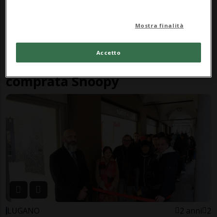
Mostra finalità
GIAPPONE
7 mesi
Accetto
Sony si è praticamente
comprata Snoopy
LUGANO
2 anni
2