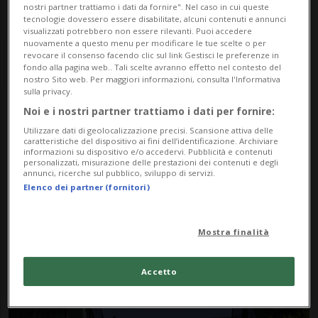
nostri partner trattiamo i dati da fornire". Nel caso in cui queste
tecnologie dovessero essere disabilitate, alcuni contenuti e annunci
visualizzati potrebbero non essere rilevanti. Puoi accedere
nuovamente a questo menu per modificare le tue scelte o per
revocare il consenso facendo clic sul link Gestisci le preferenze in
fondo alla pagina web.. Tali scelte avranno effetto nel contesto del
nostro Sito web. Per maggiori informazioni, consulta l'Informativa
sulla privacy.
Noi e i nostri partner trattiamo i dati per fornire:
Notizie su Sky Pool
Utilizzare dati di geolocalizzazione precisi. Scansione attiva delle
caratteristiche del dispositivo ai fini dell’identificazione. Archiviare
informazioni su dispositivo e/o accedervi. Pubblicità e contenuti
personalizzati, misurazione delle prestazioni dei contenuti e degli
Segui le notizie e gli approfondimenti su
annunci, ricerche sul pubblico, sviluppo di servizi.
Elenco dei partner (fornitori)
Sky Pool.
Mostra finalità
Accetto