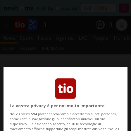
Affitta
Acquista
News
Sport
Focus
Agenda
LAC
People
TioTalk
TICINO
SVIZZERA
DAL MONDO
La vostra privacy è per noi molto importante
Noi e i nostri
594
partner archiviamo e accediamo ai dati personali,
come i dati di navigazione gli o identificatori univoci, sul tuo
dispositivo . Selezionando Accetto, abiliti le tecnologie di
tracciamento affinché supportino gli scopi mostrati alla voce "Noi e i