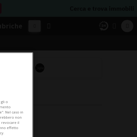
Cerca e trova immobili
ubriche
gli o
iamento
e". Nel caso in
potrebbero non
 revocare il
anno effetto
cy.