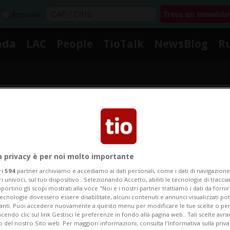
Acquista
nda
LAC
People
TioTalk
NewsBlog
R
Segnalaci
Notizie su Sfrattati
a privacy è per noi molto importante
ri
594
partner archiviamo e accediamo ai dati personali, come i dati di navigazione 
ri univoci, sul tuo dispositivo . Selezionando Accetto, abiliti le tecnologie di tracc
portino gli scopi mostrati alla voce "Noi e i nostri partner trattiamo i dati da fornir
Segui le notizie e gli approfondimenti su Sfrattati.
tecnologie dovessero essere disabilitate, alcuni contenuti e annunci visualizzati 
vanti. Puoi accedere nuovamente a questo menu per modificare le tue scelte o per
endo clic sul link Gestisci le preferenze in fondo alla pagina web.. Tali scelte avr
o del nostro Sito web. Per maggiori informazioni, consulta l'Informativa sulla priva