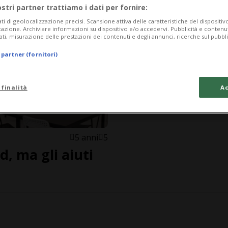
ostri partner trattiamo i dati per fornire:
ati di geolocalizzazione precisi. Scansione attiva delle caratteristiche del dispositivo 
icazione. Archiviare informazioni su dispositivo e/o accedervi. Pubblicità e contenu
ati, misurazione delle prestazioni dei contenuti e degli annunci, ricerche sul pubbl
 partner (fornitori)
 finalità
Ac
5 anni
5
d, ma gli aiuti