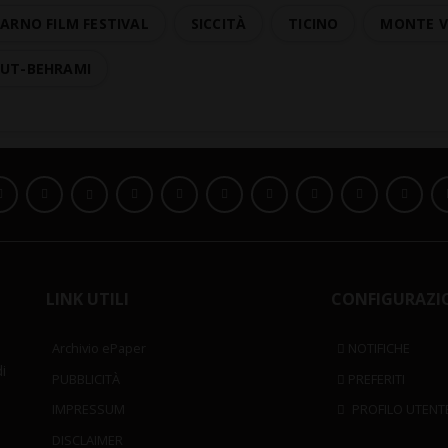
ARNO FILM FESTIVAL
SICCITÀ
TICINO
MONTE V
GUT-BEHRAMI
LINK UTILI
CONFIGURAZI
Archivio ePaper
NOTIFICHE
i
PUBBLICITÀ
PREFERITI
IMPRESSUM
PROFILO UTENT
DISCLAIMER