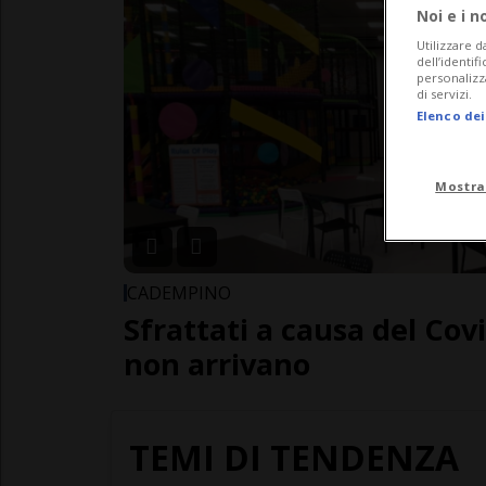
Noi e i n
Utilizzare d
dell’identif
personalizz
di servizi.
Elenco dei
Mostra
CADEMPINO
Sfrattati a causa del Covi
non arrivano
TEMI DI TENDENZA