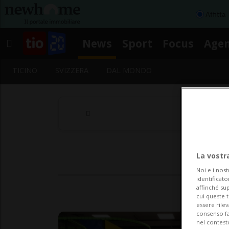
Affitta
News
Sport
Focus
Age
TICINO
SVIZZERA
DAL MONDO
La vostr
Noi e i nost
identificato
affinché sup
cui queste 
essere rile
consenso fac
nel contest