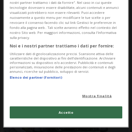
nostri partner trattiamo i dati da fornire". Nel caso in cui queste
tecnologie dovessero essere disabilitate, alcuni contenuti e annunci
visualizzati potrebbero non essere rilevanti. Puoi accedere
nuovamente a questo menu per modificare le tue scelte o per
revocare il consenso facendo clic sul link Gestisci le preferenze in
fondo alla pagina web.. Tali scelte avranno effetto nel contesto del
nostro Sito web. Per maggiori informazioni, consulta l'Informativa
sulla privacy.
Noi e i nostri partner trattiamo i dati per fornire:
Notizie su
Utilizzare dati di geolocalizzazione precisi. Scansione attiva delle
caratteristiche del dispositivo ai fini dell’identificazione. Archiviare
Schwamendingen
informazioni su dispositivo e/o accedervi. Pubblicità e contenuti
personalizzati, misurazione delle prestazioni dei contenuti e degli
annunci, ricerche sul pubblico, sviluppo di servizi.
Elenco dei partner (fornitori)
Segui le notizie e gli approfondimenti su
Schwamendingen.
Mostra finalità
Accetto