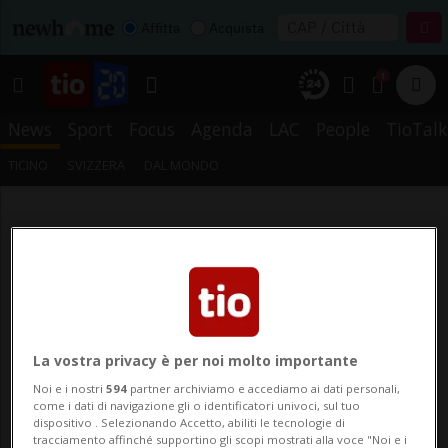
Affitta
Acquista
1
News
Sport
Focus
Agenda
LAC
People
TioTalk
TICINO
SVIZZERA
DAL MONDO
La vostra privacy è per noi molto importante
Noi e i nostri
594
partner archiviamo e accediamo ai dati personali,
come i dati di navigazione gli o identificatori univoci, sul tuo
dispositivo . Selezionando Accetto, abiliti le tecnologie di
tracciamento affinché supportino gli scopi mostrati alla voce "Noi e i