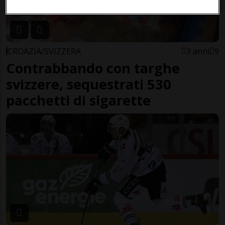
CROAZIA/SVIZZERA
3 anni
9
Contrabbando con targhe
svizzere, sequestrati 530
pacchetti di sigarette