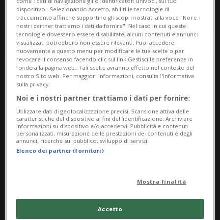
come i dati di navigazione gli o identificatori univoci, sul tuo
dispositivo . Selezionando Accetto, abiliti le tecnologie di
tracciamento affinché supportino gli scopi mostrati alla voce "Noi e i
nostri partner trattiamo i dati da fornire". Nel caso in cui queste
tecnologie dovessero essere disabilitate, alcuni contenuti e annunci
visualizzati potrebbero non essere rilevanti. Puoi accedere
nuovamente a questo menu per modificare le tue scelte o per
revocare il consenso facendo clic sul link Gestisci le preferenze in
fondo alla pagina web.. Tali scelte avranno effetto nel contesto del
nostro Sito web. Per maggiori informazioni, consulta l'Informativa
Notizie su Sanzionato
sulla privacy.
Noi e i nostri partner trattiamo i dati per fornire:
Utilizzare dati di geolocalizzazione precisi. Scansione attiva delle
Segui le notizie e gli approfondimenti su
caratteristiche del dispositivo ai fini dell’identificazione. Archiviare
informazioni su dispositivo e/o accedervi. Pubblicità e contenuti
Sanzionato.
personalizzati, misurazione delle prestazioni dei contenuti e degli
annunci, ricerche sul pubblico, sviluppo di servizi.
Elenco dei partner (fornitori)
Mostra finalità
Accetto