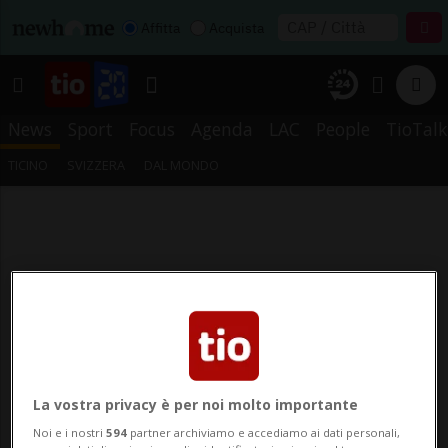
Affitta
Acquista
News
Sport
Focus
Agenda
LAC
People
TioTalk
TICINO
SVIZZERA
DAL MONDO
La vostra privacy è per noi molto importante
Noi e i nostri
594
partner archiviamo e accediamo ai dati personali,