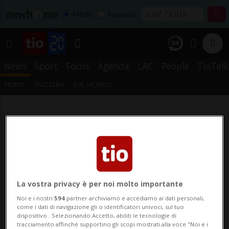
Affitta
Acquista
News
Sport
Focus
Agenda
LAC
People
TioTalk
TICINO
SVIZZERA
DAL MONDO
La vostra privacy è per noi molto importante
Noi e i nostri
594
partner archiviamo e accediamo ai dati personali,
come i dati di navigazione gli o identificatori univoci, sul tuo
dispositivo . Selezionando Accetto, abiliti le tecnologie di
tracciamento affinché supportino gli scopi mostrati alla voce "Noi e i