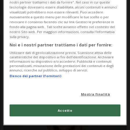
nostri partner trattiamo i dati da fornire". Nel caso in cui queste
tecnologie dovessero essere disabilitate, alcuni contenuti e annunci
visualizzati potrebbero non essere rilevanti. Puoi accedere
nuovamente a questo menu per modificare le tue scelte o per
revocare il consenso facendo clic sul link Gestisci le preferenze in
fondo alla pagina web.. Tali scelte avranno effetto nel contesto del
nostro Sito web. Per maggiori informazioni, consulta l'Informativa
sulla privacy.
Noi e i nostri partner trattiamo i dati per fornire:
Notizie su Saloni Ticino
Utilizzare dati di geolocalizzazione precisi. Scansione attiva delle
caratteristiche del dispositivo ai fini dell’identificazione. Archiviare
informazioni su dispositivo e/o accedervi. Pubblicità e contenuti
personalizzati, misurazione delle prestazioni dei contenuti e degli
Segui le notizie e gli approfondimenti su
annunci, ricerche sul pubblico, sviluppo di servizi.
Elenco dei partner (fornitori)
Saloni Ticino.
Mostra finalità
Accetto