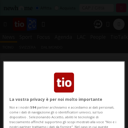
Affitta
Acquista
News
Sport
Focus
Agenda
LAC
People
TioTalk
TICINO
SVIZZERA
DAL MONDO
La vostra privacy è per noi molto importante
Noi e i nostri
594
partner archiviamo e accediamo ai dati personali,
come i dati di navigazione gli o identificatori univoci, sul tuo
dispositivo . Selezionando Accetto, abiliti le tecnologie di
tracciamento affinché supportino gli scopi mostrati alla voce "Noi e i
nostri partner trattiamo i dati da fornire". Nel caso in cui queste