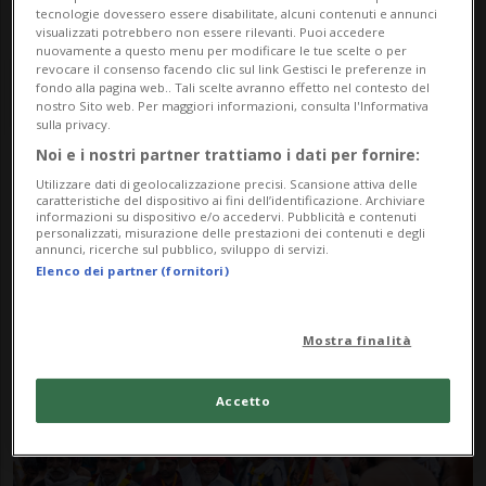
tecnologie dovessero essere disabilitate, alcuni contenuti e annunci
visualizzati potrebbero non essere rilevanti. Puoi accedere
nuovamente a questo menu per modificare le tue scelte o per
revocare il consenso facendo clic sul link Gestisci le preferenze in
fondo alla pagina web.. Tali scelte avranno effetto nel contesto del
nostro Sito web. Per maggiori informazioni, consulta l'Informativa
sulla privacy.
Noi e i nostri partner trattiamo i dati per fornire:
Notizie su Raduno Indu
Utilizzare dati di geolocalizzazione precisi. Scansione attiva delle
caratteristiche del dispositivo ai fini dell’identificazione. Archiviare
informazioni su dispositivo e/o accedervi. Pubblicità e contenuti
personalizzati, misurazione delle prestazioni dei contenuti e degli
annunci, ricerche sul pubblico, sviluppo di servizi.
Segui le notizie e gli approfondimenti su
Elenco dei partner (fornitori)
Raduno Indu.
Mostra finalità
Accetto