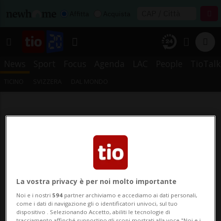
Affitta
Acquista
News
Sport
Focus
Agenda
LAC
People
TioTalk
TICINO
SVIZZERA
DAL MONDO
La vostra privacy è per noi molto importante
Noi e i nostri
594
partner archiviamo e accediamo ai dati personali,
come i dati di navigazione gli o identificatori univoci, sul tuo
dispositivo . Selezionando Accetto, abiliti le tecnologie di
tracciamento affinché supportino gli scopi mostrati alla voce "Noi e i