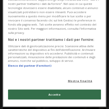
nostri partner trattiamo i dati da fornire". Nel caso in cui queste
tecnologie dovessero essere disabilitate, alcuni contenuti e annunci
visualizzati potrebbero non essere rilevanti. Puoi accedere
nuovamente a questo menu per modificare le tue scelte o per
revocare il consenso facendo clic sul link Gestisci le preferenze in
fondo alla pagina web.. Tali scelte avranno effetto nel contesto del
nostro Sito web. Per maggiori informazioni, consulta l'Informativa
sulla privacy.
Noi e i nostri partner trattiamo i dati per fornire:
Notizie su Principe
Utilizzare dati di geolocalizzazione precisi. Scansione attiva delle
Ribelle
caratteristiche del dispositivo ai fini dell’identificazione. Archiviare
informazioni su dispositivo e/o accedervi. Pubblicità e contenuti
personalizzati, misurazione delle prestazioni dei contenuti e degli
annunci, ricerche sul pubblico, sviluppo di servizi.
Elenco dei partner (fornitori)
Segui le notizie e gli approfondimenti su
Principe Ribelle.
Mostra finalità
Accetto