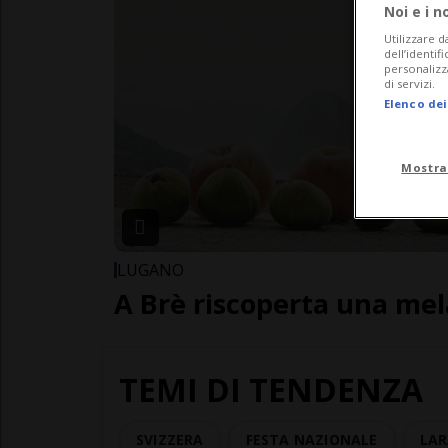
Noi e i n
Utilizzare d
dell’identif
personalizz
di servizi.
Elenco dei
Mostra
LUGANO
A Brè riscoperta una mel
TEMI DI TENDENZA
SVIZZERA
FESTA NAZIONALE
LAR