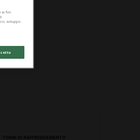
ai fini
ti
ico, sviluppo
cetto
TORRI DI RAFFREDDAMENTO