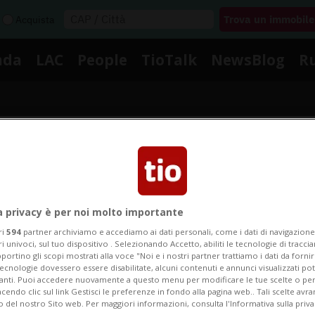
Acquista
nda
LAC
People
TioTalk
NewsBlog
R
Segnalaci
Notizie su Pom Rose
a privacy è per noi molto importante
ri
594
partner archiviamo e accediamo ai dati personali, come i dati di navigazione 
ri univoci, sul tuo dispositivo . Selezionando Accetto, abiliti le tecnologie di tracc
portino gli scopi mostrati alla voce "Noi e i nostri partner trattiamo i dati da fornir
Segui le notizie e gli approfondimenti su Pom Rose.
tecnologie dovessero essere disabilitate, alcuni contenuti e annunci visualizzati 
vanti. Puoi accedere nuovamente a questo menu per modificare le tue scelte o per
endo clic sul link Gestisci le preferenze in fondo alla pagina web.. Tali scelte avr
o del nostro Sito web. Per maggiori informazioni, consulta l'Informativa sulla priva