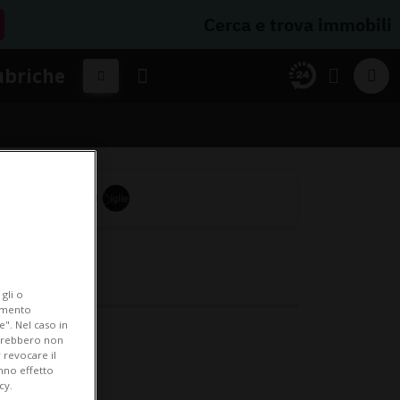
Cerca e trova immobili
ubriche
gli o
iamento
e". Nel caso in
potrebbero non
 revocare il
anno effetto
cy.