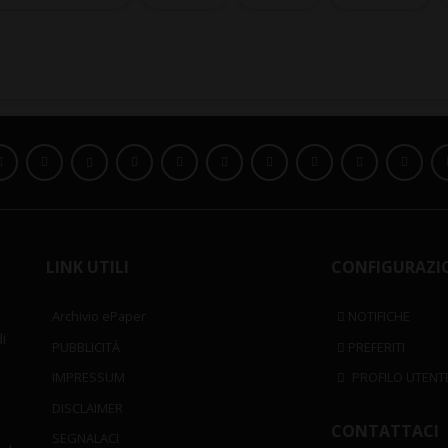
LINK UTILI
CONFIGURAZI
Archivio ePaper
NOTIFICHE
i
PUBBLICITÀ
PREFERITI
IMPRESSUM
PROFILO UTENT
DISCLAIMER
CONTATTACI
SEGNALACI