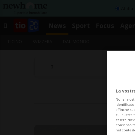
Affitta
News
Sport
Focus
Age
TICINO
SVIZZERA
DAL MONDO
La vostr
Noi e i nost
identificato
affinché sup
cui queste 
essere rile
consenso fac
nel contest