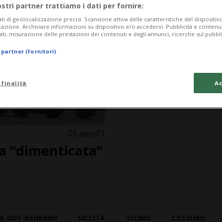
ostri partner trattiamo i dati per fornire:
ati di geolocalizzazione precisi. Scansione attiva delle caratteristiche del dispositivo 
icazione. Archiviare informazioni su dispositivo e/o accedervi. Pubblicità e contenu
ati, misurazione delle prestazioni dei contenuti e degli annunci, ricerche sul pubbl
 partner (fornitori)
 finalità
Ac
5 anni
1
a “dimenticata”
A GUT-BEHRAMI
SICCITÀ
TICINO
CICLISMO