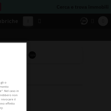
Cerca e trova immobili
ubriche
gli o
iamento
e". Nel caso in
potrebbero non
 revocare il
anno effetto
cy.