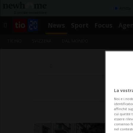
Affitta
News
Sport
Focus
Age
TICINO
SVIZZERA
DAL MONDO
La vostr
Noi e i nost
identificato
affinché sup
cui queste 
essere rile
consenso fac
nel contest