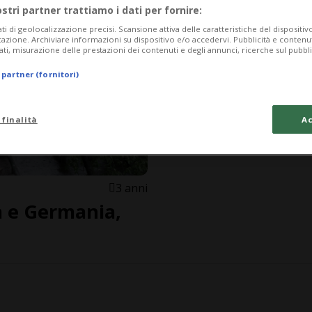
ostri partner trattiamo i dati per fornire:
ati di geolocalizzazione precisi. Scansione attiva delle caratteristiche del dispositivo 
icazione. Archiviare informazioni su dispositivo e/o accedervi. Pubblicità e contenu
ati, misurazione delle prestazioni dei contenuti e degli annunci, ricerche sul pubbl
 partner (fornitori)
 finalità
Ac
3 anni
a e Germania,