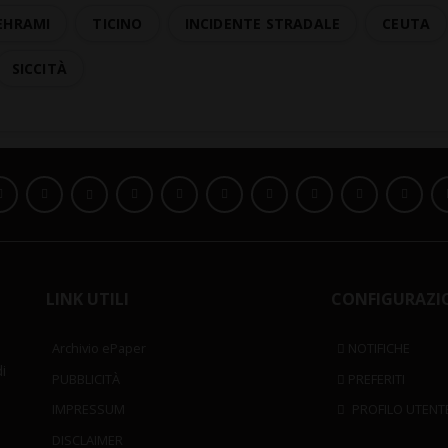
EHRAMI
TICINO
INCIDENTE STRADALE
CEUTA
SICCITÀ
LINK UTILI
CONFIGURAZI
Archivio ePaper
NOTIFICHE
i
PUBBLICITÀ
PREFERITI
IMPRESSUM
PROFILO UTENT
DISCLAIMER