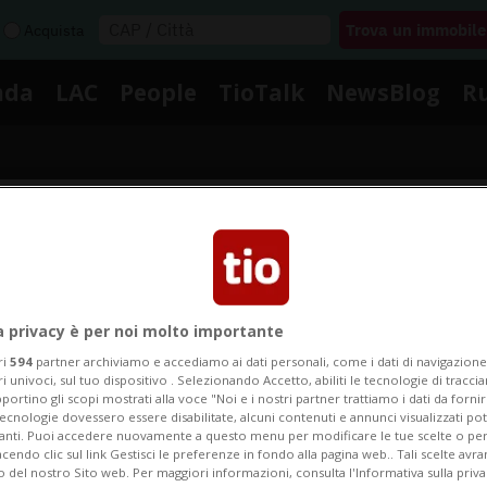
Acquista
nda
LAC
People
TioTalk
NewsBlog
R
Segnalaci
Notizie su Poly
a privacy è per noi molto importante
ri
594
partner archiviamo e accediamo ai dati personali, come i dati di navigazione 
ri univoci, sul tuo dispositivo . Selezionando Accetto, abiliti le tecnologie di tracc
portino gli scopi mostrati alla voce "Noi e i nostri partner trattiamo i dati da fornir
Segui le notizie e gli approfondimenti su Poly.
tecnologie dovessero essere disabilitate, alcuni contenuti e annunci visualizzati 
vanti. Puoi accedere nuovamente a questo menu per modificare le tue scelte o per
endo clic sul link Gestisci le preferenze in fondo alla pagina web.. Tali scelte avr
o del nostro Sito web. Per maggiori informazioni, consulta l'Informativa sulla priva