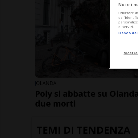
Noi e i n
Utilizzare d
dell’identif
personalizz
di servizi.
Elenco dei
Mostra
OLANDA
Poly si abbatte su Oland
due morti
TEMI DI TENDENZA