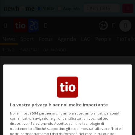
Affitta
Acquista
News
Sport
Focus
Agenda
LAC
People
TioTalk
TICINO
SVIZZERA
DAL MONDO
La vostra privacy è per noi molto importante
Noi e i nostri
594
partner archiviamo e accediamo ai dati personali,
come i dati di navigazione gli o identificatori univoci, sul tuo
dispositivo . Selezionando Accetto, abiliti le tecnologie di
tracciamento affinché supportino gli scopi mostrati alla voce "Noi e i
nostri partner trattiamo i dati da fornire". Nel caso in cui queste