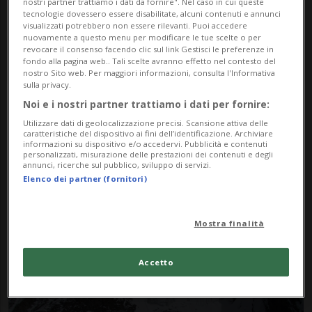
nostri partner trattiamo i dati da fornire". Nel caso in cui queste
tecnologie dovessero essere disabilitate, alcuni contenuti e annunci
visualizzati potrebbero non essere rilevanti. Puoi accedere
nuovamente a questo menu per modificare le tue scelte o per
revocare il consenso facendo clic sul link Gestisci le preferenze in
fondo alla pagina web.. Tali scelte avranno effetto nel contesto del
nostro Sito web. Per maggiori informazioni, consulta l'Informativa
sulla privacy.
Noi e i nostri partner trattiamo i dati per fornire:
Notizie su Pizzo Bernina
Utilizzare dati di geolocalizzazione precisi. Scansione attiva delle
caratteristiche del dispositivo ai fini dell’identificazione. Archiviare
informazioni su dispositivo e/o accedervi. Pubblicità e contenuti
personalizzati, misurazione delle prestazioni dei contenuti e degli
annunci, ricerche sul pubblico, sviluppo di servizi.
Segui le notizie e gli approfondimenti su
Elenco dei partner (fornitori)
Pizzo Bernina.
Mostra finalità
Accetto