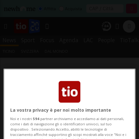
Affitta
Acquista
News
Sport
Focus
Agenda
LAC
People
TioTalk
TICINO
SVIZZERA
DAL MONDO
La vostra privacy è per noi molto importante
Noi e i nostri
594
partner archiviamo e accediamo ai dati personali,
come i dati di navigazione gli o identificatori univoci, sul tuo
dispositivo . Selezionando Accetto, abiliti le tecnologie di
tracciamento affinché supportino gli scopi mostrati alla voce "Noi e i