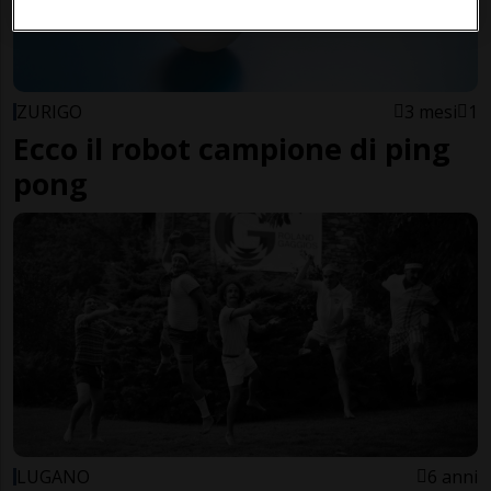
ZURIGO
3 mesi
1
Ecco il robot campione di ping
pong
LUGANO
6 anni