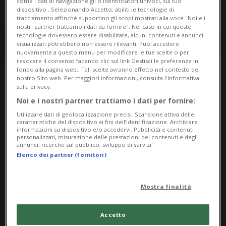
come i dati di navigazione gli o identificatori univoci, sul tuo
dispositivo . Selezionando Accetto, abiliti le tecnologie di
tracciamento affinché supportino gli scopi mostrati alla voce "Noi e i
nostri partner trattiamo i dati da fornire". Nel caso in cui queste
tecnologie dovessero essere disabilitate, alcuni contenuti e annunci
visualizzati potrebbero non essere rilevanti. Puoi accedere
nuovamente a questo menu per modificare le tue scelte o per
revocare il consenso facendo clic sul link Gestisci le preferenze in
fondo alla pagina web.. Tali scelte avranno effetto nel contesto del
nostro Sito web. Per maggiori informazioni, consulta l'Informativa
Notizie su Ping Pong
sulla privacy.
Noi e i nostri partner trattiamo i dati per fornire:
Utilizzare dati di geolocalizzazione precisi. Scansione attiva delle
Segui le notizie e gli approfondimenti su
caratteristiche del dispositivo ai fini dell’identificazione. Archiviare
informazioni su dispositivo e/o accedervi. Pubblicità e contenuti
Ping Pong.
personalizzati, misurazione delle prestazioni dei contenuti e degli
annunci, ricerche sul pubblico, sviluppo di servizi.
Elenco dei partner (fornitori)
Mostra finalità
Accetto