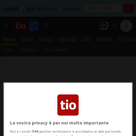
Affitta
Acquista
News
Sport
Focus
Agenda
LAC
People
TioTalk
TICINO
SVIZZERA
DAL MONDO
La vostra privacy è per noi molto importante
Noi e i nostri
594
partner archiviamo e accediamo ai dati personali,