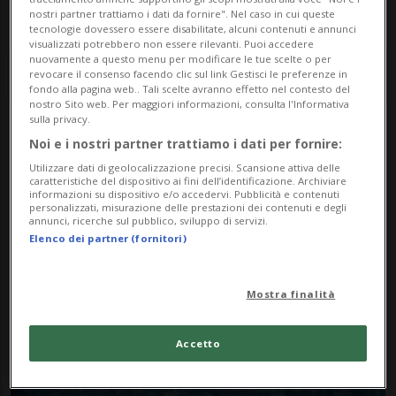
nostri partner trattiamo i dati da fornire". Nel caso in cui queste
tecnologie dovessero essere disabilitate, alcuni contenuti e annunci
visualizzati potrebbero non essere rilevanti. Puoi accedere
nuovamente a questo menu per modificare le tue scelte o per
revocare il consenso facendo clic sul link Gestisci le preferenze in
fondo alla pagina web.. Tali scelte avranno effetto nel contesto del
nostro Sito web. Per maggiori informazioni, consulta l'Informativa
sulla privacy.
Noi e i nostri partner trattiamo i dati per fornire:
Notizie su Periodo
Utilizzare dati di geolocalizzazione precisi. Scansione attiva delle
Invernale
caratteristiche del dispositivo ai fini dell’identificazione. Archiviare
informazioni su dispositivo e/o accedervi. Pubblicità e contenuti
personalizzati, misurazione delle prestazioni dei contenuti e degli
annunci, ricerche sul pubblico, sviluppo di servizi.
Elenco dei partner (fornitori)
Segui le notizie e gli approfondimenti su
Periodo Invernale.
Mostra finalità
Accetto