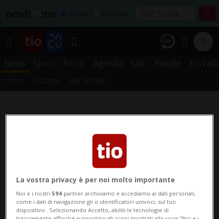
Affitta
Acquista
News
Sport
Focus
Agenda
LAC
People
TioTalk
TICINO
SVIZZERA
DAL MONDO
La vostra privacy è per noi molto importante
Noi e i nostri
594
partner archiviamo e accediamo ai dati personali,
come i dati di navigazione gli o identificatori univoci, sul tuo
dispositivo . Selezionando Accetto, abiliti le tecnologie di
tracciamento affinché supportino gli scopi mostrati alla voce "Noi e i