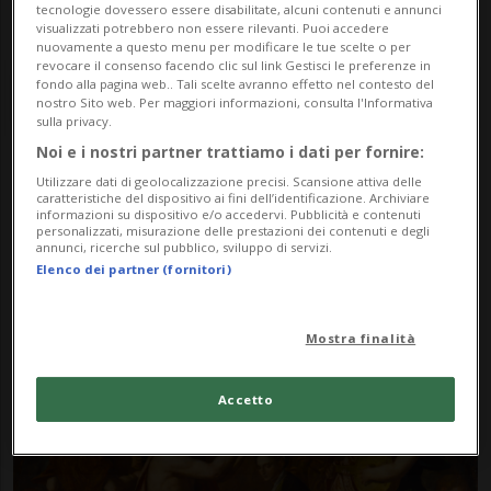
tecnologie dovessero essere disabilitate, alcuni contenuti e annunci
visualizzati potrebbero non essere rilevanti. Puoi accedere
nuovamente a questo menu per modificare le tue scelte o per
revocare il consenso facendo clic sul link Gestisci le preferenze in
fondo alla pagina web.. Tali scelte avranno effetto nel contesto del
nostro Sito web. Per maggiori informazioni, consulta l'Informativa
sulla privacy.
Noi e i nostri partner trattiamo i dati per fornire:
Notizie su Pala Altare
Utilizzare dati di geolocalizzazione precisi. Scansione attiva delle
caratteristiche del dispositivo ai fini dell’identificazione. Archiviare
informazioni su dispositivo e/o accedervi. Pubblicità e contenuti
personalizzati, misurazione delle prestazioni dei contenuti e degli
annunci, ricerche sul pubblico, sviluppo di servizi.
Segui le notizie e gli approfondimenti su
Elenco dei partner (fornitori)
Pala Altare.
Mostra finalità
Accetto