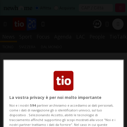
Affitta
Acquista
News
Sport
Focus
Agenda
LAC
People
TioTalk
TICINO
SVIZZERA
DAL MONDO
La vostra privacy è per noi molto importante
Noi e i nostri
594
partner archiviamo e accediamo ai dati personali,
come i dati di navigazione gli o identificatori univoci, sul tuo
dispositivo . Selezionando Accetto, abiliti le tecnologie di
tracciamento affinché supportino gli scopi mostrati alla voce "Noi e i
nostri partner trattiamo i dati da fornire". Nel caso in cui queste