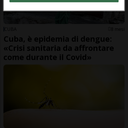
CUBA
8 mesi
Cuba, è epidemia di dengue:
«Crisi sanitaria da affrontare
come durante il Covid»