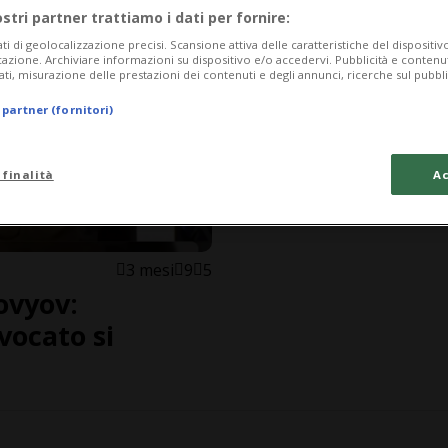
ostri partner trattiamo i dati per fornire:
ati di geolocalizzazione precisi. Scansione attiva delle caratteristiche del dispositivo 
icazione. Archiviare informazioni su dispositivo e/o accedervi. Pubblicità e contenu
ati, misurazione delle prestazioni dei contenuti e degli annunci, ricerche sul pubbl
 partner (fornitori)
 finalità
Ac
3 mesi
9
5
lovyov:
vocato si