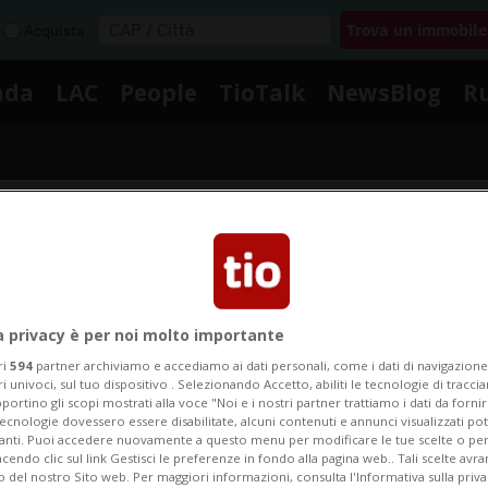
Acquista
nda
LAC
People
TioTalk
NewsBlog
R
Segnalaci
Notizie su Offese Solovyov
a privacy è per noi molto importante
ri
594
partner archiviamo e accediamo ai dati personali, come i dati di navigazione 
ri univoci, sul tuo dispositivo . Selezionando Accetto, abiliti le tecnologie di tracc
portino gli scopi mostrati alla voce "Noi e i nostri partner trattiamo i dati da fornir
egui le notizie e gli approfondimenti su Offese Solovyo
tecnologie dovessero essere disabilitate, alcuni contenuti e annunci visualizzati 
vanti. Puoi accedere nuovamente a questo menu per modificare le tue scelte o per
endo clic sul link Gestisci le preferenze in fondo alla pagina web.. Tali scelte avr
o del nostro Sito web. Per maggiori informazioni, consulta l'Informativa sulla priva