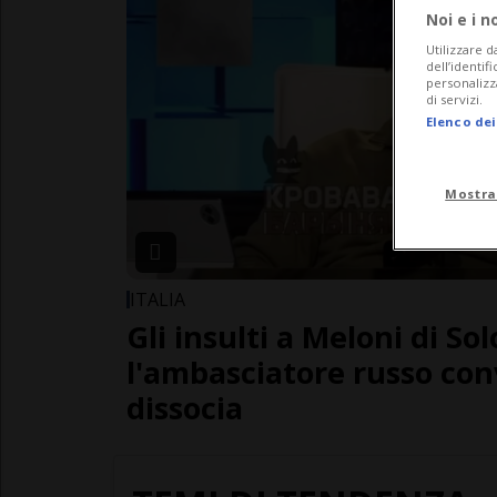
Noi e i n
Utilizzare d
dell’identif
personalizz
di servizi.
Elenco dei
Mostra
ITALIA
Gli insulti a Meloni di So
l'ambasciatore russo con
dissocia