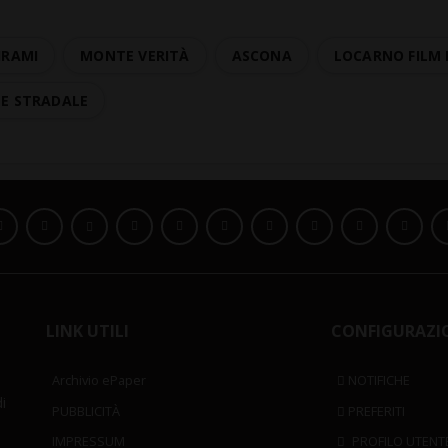
HRAMI
MONTE VERITÀ
ASCONA
LOCARNO FILM 
TE STRADALE
LINK UTILI
CONFIGURAZI
Archivio ePaper
NOTIFICHE
i
PUBBLICITÀ
PREFERITI
IMPRESSUM
PROFILO UTENT