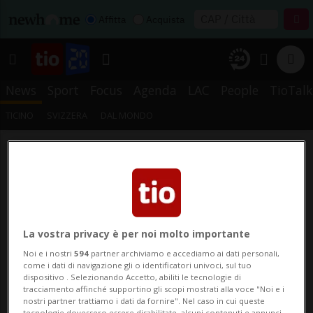
Affitta
Acquista
News
Sport
Focus
Agenda
LAC
People
TioTalk
TICINO
SVIZZERA
DAL MONDO
La vostra privacy è per noi molto importante
Noi e i nostri
594
partner archiviamo e accediamo ai dati personali,
come i dati di navigazione gli o identificatori univoci, sul tuo
dispositivo . Selezionando Accetto, abiliti le tecnologie di
tracciamento affinché supportino gli scopi mostrati alla voce "Noi e i
nostri partner trattiamo i dati da fornire". Nel caso in cui queste
tecnologie dovessero essere disabilitate, alcuni contenuti e annunci