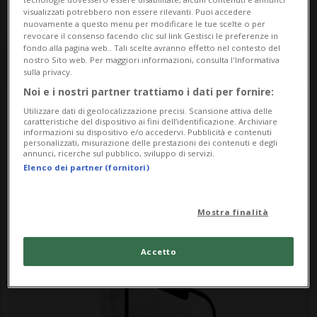
visualizzati potrebbero non essere rilevanti. Puoi accedere
nuovamente a questo menu per modificare le tue scelte o per
revocare il consenso facendo clic sul link Gestisci le preferenze in
fondo alla pagina web.. Tali scelte avranno effetto nel contesto del
nostro Sito web. Per maggiori informazioni, consulta l'Informativa
sulla privacy.
Noi e i nostri partner trattiamo i dati per fornire:
Utilizzare dati di geolocalizzazione precisi. Scansione attiva delle
Notizie su Nuovo Iphone
caratteristiche del dispositivo ai fini dell’identificazione. Archiviare
informazioni su dispositivo e/o accedervi. Pubblicità e contenuti
personalizzati, misurazione delle prestazioni dei contenuti e degli
annunci, ricerche sul pubblico, sviluppo di servizi.
Elenco dei partner (fornitori)
Segui le notizie e gli approfondimenti su
Nuovo Iphone.
Mostra finalità
Accetto