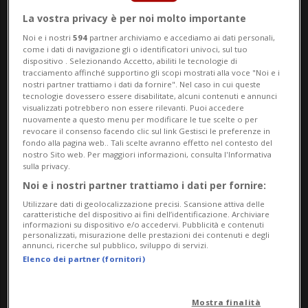
La vostra privacy è per noi molto importante
Noi e i nostri
594
partner archiviamo e accediamo ai dati personali,
come i dati di navigazione gli o identificatori univoci, sul tuo
dispositivo . Selezionando Accetto, abiliti le tecnologie di
tracciamento affinché supportino gli scopi mostrati alla voce "Noi e i
nostri partner trattiamo i dati da fornire". Nel caso in cui queste
tecnologie dovessero essere disabilitate, alcuni contenuti e annunci
visualizzati potrebbero non essere rilevanti. Puoi accedere
Notizie su Nonno
nuovamente a questo menu per modificare le tue scelte o per
revocare il consenso facendo clic sul link Gestisci le preferenze in
Acquisito
fondo alla pagina web.. Tali scelte avranno effetto nel contesto del
nostro Sito web. Per maggiori informazioni, consulta l'Informativa
sulla privacy.
Noi e i nostri partner trattiamo i dati per fornire:
Segui le notizie e gli approfondimenti su
Utilizzare dati di geolocalizzazione precisi. Scansione attiva delle
Nonno Acquisito.
caratteristiche del dispositivo ai fini dell’identificazione. Archiviare
informazioni su dispositivo e/o accedervi. Pubblicità e contenuti
personalizzati, misurazione delle prestazioni dei contenuti e degli
annunci, ricerche sul pubblico, sviluppo di servizi.
Elenco dei partner (fornitori)
Mostra finalità