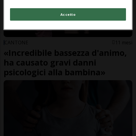
Accetto
CANTONE
11 mesi
«Incredibile bassezza d'animo,
ha causato gravi danni
psicologici alla bambina»