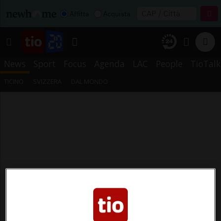
Affitta
Acquista
News
Sport
Focus
Agenda
LAC
People
TioTalk
TICINO
SVIZZERA
DAL MONDO