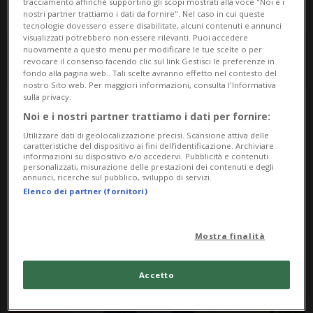
tracciamento affinché supportino gli scopi mostrati alla voce "Noi e i
nostri partner trattiamo i dati da fornire". Nel caso in cui queste
tecnologie dovessero essere disabilitate, alcuni contenuti e annunci
visualizzati potrebbero non essere rilevanti. Puoi accedere
nuovamente a questo menu per modificare le tue scelte o per
revocare il consenso facendo clic sul link Gestisci le preferenze in
fondo alla pagina web.. Tali scelte avranno effetto nel contesto del
nostro Sito web. Per maggiori informazioni, consulta l'Informativa
sulla privacy.
Notizie su Nicolai
Noi e i nostri partner trattiamo i dati per fornire:
Utilizzare dati di geolocalizzazione precisi. Scansione attiva delle
Tangen
caratteristiche del dispositivo ai fini dell’identificazione. Archiviare
informazioni su dispositivo e/o accedervi. Pubblicità e contenuti
personalizzati, misurazione delle prestazioni dei contenuti e degli
annunci, ricerche sul pubblico, sviluppo di servizi.
Elenco dei partner (fornitori)
Segui le notizie e gli approfondimenti su
Nicolai Tangen.
Mostra finalità
Accetto