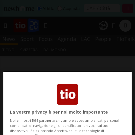
Affitta
Acquista
News
Sport
Focus
Agenda
LAC
People
TioTalk
TICINO
SVIZZERA
DAL MONDO
La vostra privacy è per noi molto importante
Noi e i nostri
594
partner archiviamo e accediamo ai dati personali,
come i dati di navigazione gli o identificatori univoci, sul tuo
dispositivo . Selezionando Accetto, abiliti le tecnologie di