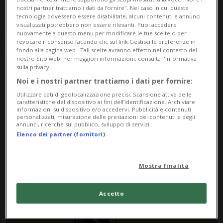
nostri partner trattiamo i dati da fornire". Nel caso in cui queste
tecnologie dovessero essere disabilitate, alcuni contenuti e annunci
visualizzati potrebbero non essere rilevanti. Puoi accedere
nuovamente a questo menu per modificare le tue scelte o per
revocare il consenso facendo clic sul link Gestisci le preferenze in
fondo alla pagina web.. Tali scelte avranno effetto nel contesto del
nostro Sito web. Per maggiori informazioni, consulta l'Informativa
sulla privacy.
Noi e i nostri partner trattiamo i dati per fornire:
Notizie su Navi
Utilizzare dati di geolocalizzazione precisi. Scansione attiva delle
Umanitarie
caratteristiche del dispositivo ai fini dell’identificazione. Archiviare
informazioni su dispositivo e/o accedervi. Pubblicità e contenuti
personalizzati, misurazione delle prestazioni dei contenuti e degli
annunci, ricerche sul pubblico, sviluppo di servizi.
Elenco dei partner (fornitori)
Segui le notizie e gli approfondimenti su
Navi Umanitarie.
Mostra finalità
Accetto