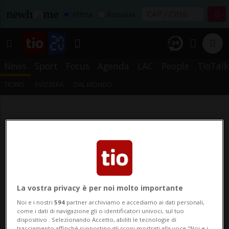
Affitta
Acquista
News
Sport
Focus
Agenda
LAC
People
TioTalk
TICINO
SVIZZERA
DAL MONDO
La vostra privacy è per noi molto importante
Noi e i nostri
594
partner archiviamo e accediamo ai dati personali,
come i dati di navigazione gli o identificatori univoci, sul tuo
dispositivo . Selezionando Accetto, abiliti le tecnologie di
tracciamento affinché supportino gli scopi mostrati alla voce "Noi e i