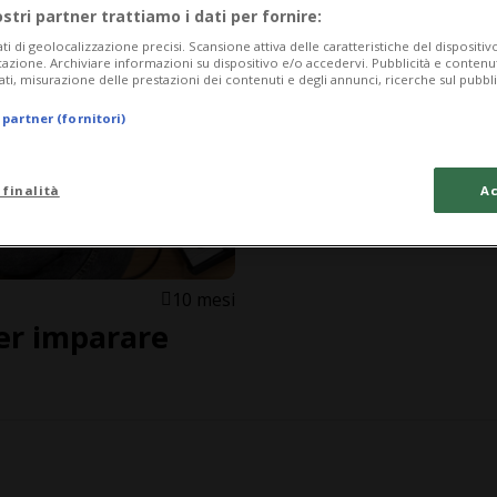
ostri partner trattiamo i dati per fornire:
ati di geolocalizzazione precisi. Scansione attiva delle caratteristiche del dispositivo 
icazione. Archiviare informazioni su dispositivo e/o accedervi. Pubblicità e contenu
ati, misurazione delle prestazioni dei contenuti e degli annunci, ricerche sul pubbl
 partner (fornitori)
 finalità
Ac
10 mesi
per imparare