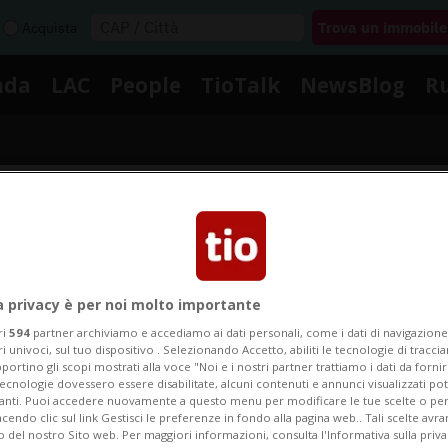
Acquista
nda
LAC
People
TioTalk
NewsBlog
R
Segnalaci
Notizie su Musica Ticino
a privacy è per noi molto importante
ri
594
partner archiviamo e accediamo ai dati personali, come i dati di navigazione 
ri univoci, sul tuo dispositivo . Selezionando Accetto, abiliti le tecnologie di tracc
portino gli scopi mostrati alla voce "Noi e i nostri partner trattiamo i dati da fornir
Segui le notizie e gli approfondimenti su Musica Ticino
tecnologie dovessero essere disabilitate, alcuni contenuti e annunci visualizzati 
vanti. Puoi accedere nuovamente a questo menu per modificare le tue scelte o per
endo clic sul link Gestisci le preferenze in fondo alla pagina web.. Tali scelte avr
o del nostro Sito web. Per maggiori informazioni, consulta l'Informativa sulla priva