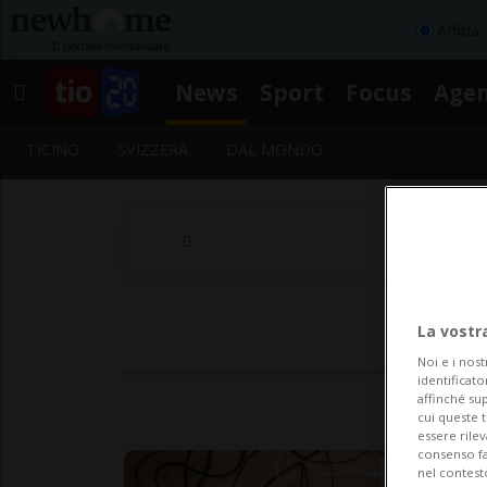
Affitta
News
Sport
Focus
Age
TICINO
SVIZZERA
DAL MONDO
La vostr
Noi e i nost
identificato
affinché sup
cui queste 
essere rile
consenso fac
nel contest