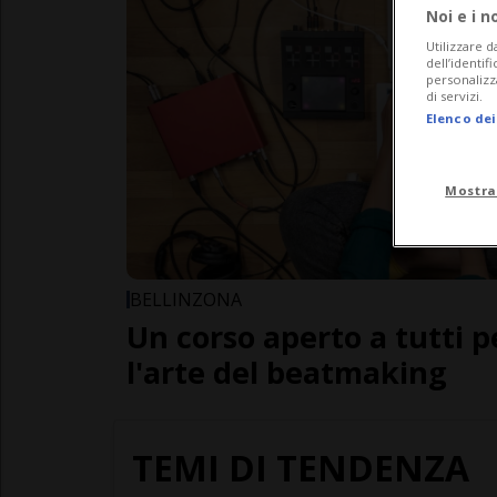
Noi e i n
Utilizzare d
dell’identif
personalizz
di servizi.
Elenco dei
Mostra
BELLINZONA
Un corso aperto a tutti 
l'arte del beatmaking
TEMI DI TENDENZA