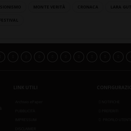
RSIONISMO
MONTE VERITÀ
CRONACA
LARA GU
FESTIVAL
LINK UTILI
CONFIGURAZI
Archivio ePaper
NOTIFICHE
i
PUBBLICITÀ
PREFERITI
IMPRESSUM
PROFILO UTENT
DISCLAIMER