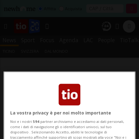
Affitta
Acquista
News
Sport
Focus
Agenda
LAC
People
TioTalk
TICINO
SVIZZERA
DAL MONDO
La vostra privacy è per noi molto importante
Noi e i nostri
594
partner archiviamo e accediamo ai dati personali,
come i dati di navigazione gli o identificatori univoci, sul tuo
dispositivo . Selezionando Accetto, abiliti le tecnologie di
tracciamento affinché supportino gli scopi mostrati alla voce "Noi e i