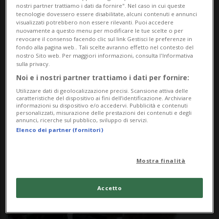
nostri partner trattiamo i dati da fornire". Nel caso in cui queste
tecnologie dovessero essere disabilitate, alcuni contenuti e annunci
visualizzati potrebbero non essere rilevanti. Puoi accedere
nuovamente a questo menu per modificare le tue scelte o per
revocare il consenso facendo clic sul link Gestisci le preferenze in
fondo alla pagina web.. Tali scelte avranno effetto nel contesto del
nostro Sito web. Per maggiori informazioni, consulta l'Informativa
sulla privacy.
Noi e i nostri partner trattiamo i dati per fornire:
Notizie su Mozione
Utilizzare dati di geolocalizzazione precisi. Scansione attiva delle
caratteristiche del dispositivo ai fini dell’identificazione. Archiviare
Socialista
informazioni su dispositivo e/o accedervi. Pubblicità e contenuti
personalizzati, misurazione delle prestazioni dei contenuti e degli
annunci, ricerche sul pubblico, sviluppo di servizi.
Elenco dei partner (fornitori)
Segui le notizie e gli approfondimenti su
Mozione Socialista.
Mostra finalità
Accetto