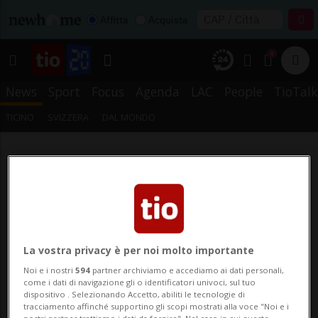
Affitta
Acquista
1
News
Sport
Focus
Agenda
LAC
People
TioTalk
TICINO
SVIZZERA
DAL MONDO
La vostra privacy è per noi molto importante
Noi e i nostri
594
partner archiviamo e accediamo ai dati personali,
come i dati di navigazione gli o identificatori univoci, sul tuo
dispositivo . Selezionando Accetto, abiliti le tecnologie di
tracciamento affinché supportino gli scopi mostrati alla voce "Noi e i