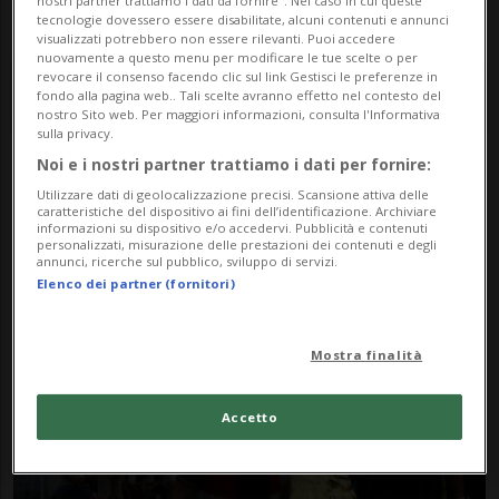
nostri partner trattiamo i dati da fornire". Nel caso in cui queste
tecnologie dovessero essere disabilitate, alcuni contenuti e annunci
visualizzati potrebbero non essere rilevanti. Puoi accedere
nuovamente a questo menu per modificare le tue scelte o per
revocare il consenso facendo clic sul link Gestisci le preferenze in
fondo alla pagina web.. Tali scelte avranno effetto nel contesto del
nostro Sito web. Per maggiori informazioni, consulta l'Informativa
sulla privacy.
Noi e i nostri partner trattiamo i dati per fornire:
Notizie su Motovedetta
Utilizzare dati di geolocalizzazione precisi. Scansione attiva delle
caratteristiche del dispositivo ai fini dell’identificazione. Archiviare
informazioni su dispositivo e/o accedervi. Pubblicità e contenuti
personalizzati, misurazione delle prestazioni dei contenuti e degli
annunci, ricerche sul pubblico, sviluppo di servizi.
Segui le notizie e gli approfondimenti su
Elenco dei partner (fornitori)
Motovedetta.
Mostra finalità
Accetto