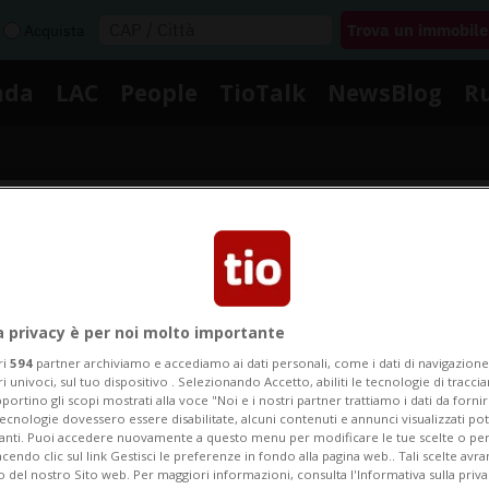
Acquista
nda
LAC
People
TioTalk
NewsBlog
R
Segnalaci
Notizie su Meatballs
a privacy è per noi molto importante
ri
594
partner archiviamo e accediamo ai dati personali, come i dati di navigazione 
ri univoci, sul tuo dispositivo . Selezionando Accetto, abiliti le tecnologie di tracc
portino gli scopi mostrati alla voce "Noi e i nostri partner trattiamo i dati da fornir
Segui le notizie e gli approfondimenti su Meatballs.
tecnologie dovessero essere disabilitate, alcuni contenuti e annunci visualizzati 
vanti. Puoi accedere nuovamente a questo menu per modificare le tue scelte o per
endo clic sul link Gestisci le preferenze in fondo alla pagina web.. Tali scelte avr
o del nostro Sito web. Per maggiori informazioni, consulta l'Informativa sulla priva