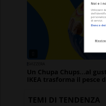
Noi e i n
Utilizzare d
dell’identif
personalizz
di servizi.
Elenco dei
Mostra
SVIZZERA
Un Chupa Chups...al gust
IKEA trasforma il pesce d'
TEMI DI TENDENZA