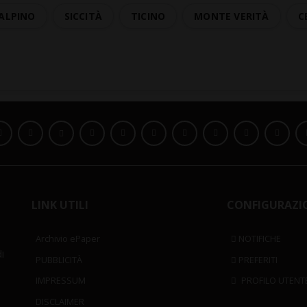
 ALPINO
SICCITÀ
TICINO
MONTE VERITÀ
C
LINK UTILI
CONFIGURAZI
Archivio ePaper
NOTIFICHE
i
PUBBLICITÀ
PREFERITI
IMPRESSUM
PROFILO UTENT
DISCLAIMER