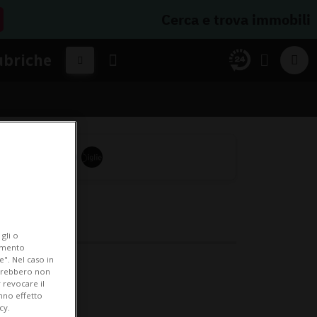
Cerca e trova immobili
ubriche
gli o
iamento
e". Nel caso in
potrebbero non
 revocare il
anno effetto
cy.