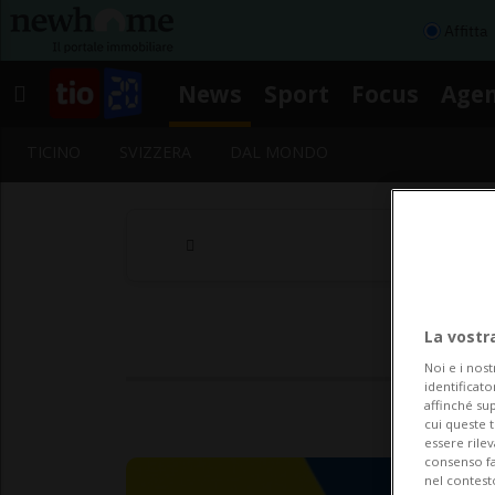
Affitta
News
Sport
Focus
Age
TICINO
SVIZZERA
DAL MONDO
La vostr
Noi e i nost
identificato
affinché sup
cui queste 
essere rile
consenso fac
nel contest