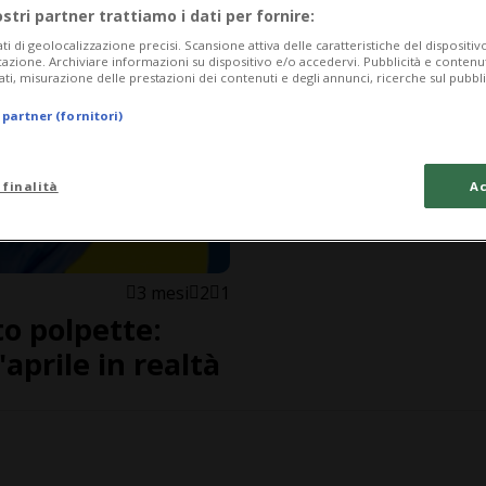
ostri partner trattiamo i dati per fornire:
ati di geolocalizzazione precisi. Scansione attiva delle caratteristiche del dispositivo 
icazione. Archiviare informazioni su dispositivo e/o accedervi. Pubblicità e contenu
ati, misurazione delle prestazioni dei contenuti e degli annunci, ricerche sul pubbl
 partner (fornitori)
 finalità
Ac
3 mesi
2
1
o polpette:
aprile in realtà