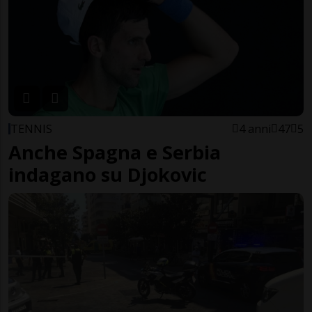
TENNIS
4 anni
47
5
Anche Spagna e Serbia
indagano su Djokovic