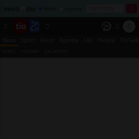
Affitta
Acquista
News
Sport
Focus
Agenda
LAC
People
TioTalk
TICINO
SVIZZERA
DAL MONDO