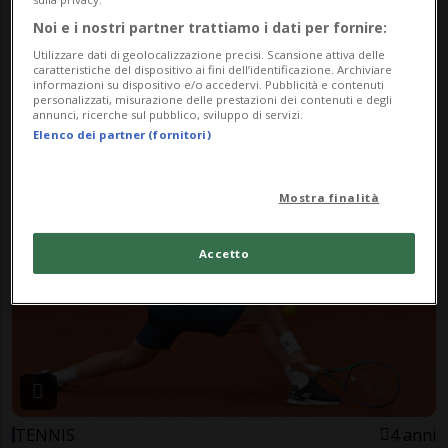
Noi e i nostri partner trattiamo i dati per fornire:
Utilizzare dati di geolocalizzazione precisi. Scansione attiva delle
caratteristiche del dispositivo ai fini dell’identificazione. Archiviare
informazioni su dispositivo e/o accedervi. Pubblicità e contenuti
MARBELLA
1 anno
2
1
personalizzati, misurazione delle prestazioni dei contenuti e degli
annunci, ricerche sul pubblico, sviluppo di servizi.
Pareggio per il Lugano con il
Elenco dei partner (fornitori)
Colonia, ancora in rete Koutsias
Mostra finalità
Accetto
TENNIS
4 anni