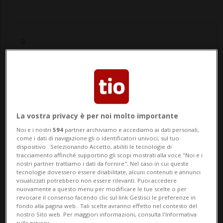
Notizie su Marbella
La vostra privacy è per noi molto importante
Segui le notizie e gli approfondimenti su
Noi e i nostri
594
partner archiviamo e accediamo ai dati personali,
Marbella.
come i dati di navigazione gli o identificatori univoci, sul tuo
dispositivo . Selezionando Accetto, abiliti le tecnologie di
tracciamento affinché supportino gli scopi mostrati alla voce "Noi e i
nostri partner trattiamo i dati da fornire". Nel caso in cui queste
tecnologie dovessero essere disabilitate, alcuni contenuti e annunci
visualizzati potrebbero non essere rilevanti. Puoi accedere
nuovamente a questo menu per modificare le tue scelte o per
revocare il consenso facendo clic sul link Gestisci le preferenze in
fondo alla pagina web.. Tali scelte avranno effetto nel contesto del
nostro Sito web. Per maggiori informazioni, consulta l'Informativa
sulla privacy.