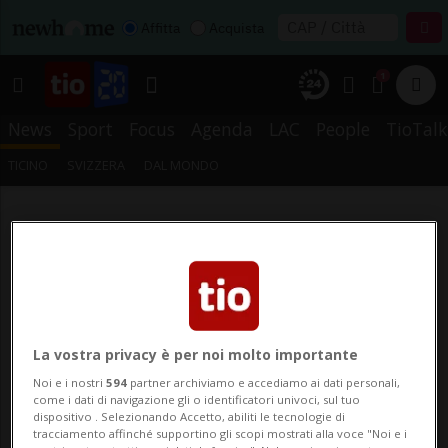
Affitta
Acquista
1
News
Sport
Focus
Agenda
LAC
People
TioTalk
TICINO
SVIZZERA
DAL MONDO
La vostra privacy è per noi molto importante
Noi e i nostri
594
partner archiviamo e accediamo ai dati personali,
come i dati di navigazione gli o identificatori univoci, sul tuo
dispositivo . Selezionando Accetto, abiliti le tecnologie di
tracciamento affinché supportino gli scopi mostrati alla voce "Noi e i