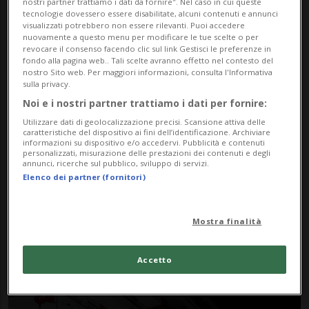
nostri partner trattiamo i dati da fornire". Nel caso in cui queste
tecnologie dovessero essere disabilitate, alcuni contenuti e annunci
visualizzati potrebbero non essere rilevanti. Puoi accedere
nuovamente a questo menu per modificare le tue scelte o per
revocare il consenso facendo clic sul link Gestisci le preferenze in
fondo alla pagina web.. Tali scelte avranno effetto nel contesto del
nostro Sito web. Per maggiori informazioni, consulta l'Informativa
sulla privacy.
Noi e i nostri partner trattiamo i dati per fornire:
Notizie su Longhena
Utilizzare dati di geolocalizzazione precisi. Scansione attiva delle
caratteristiche del dispositivo ai fini dell’identificazione. Archiviare
informazioni su dispositivo e/o accedervi. Pubblicità e contenuti
personalizzati, misurazione delle prestazioni dei contenuti e degli
annunci, ricerche sul pubblico, sviluppo di servizi.
Segui le notizie e gli approfondimenti su
Elenco dei partner (fornitori)
Longhena.
Mostra finalità
Accetto