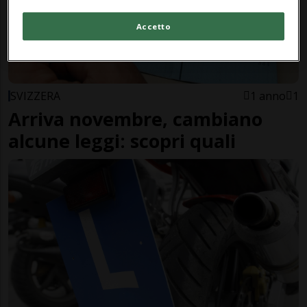
Accetto
SVIZZERA
1 anno
1
Arriva novembre, cambiano
alcune leggi: scopri quali