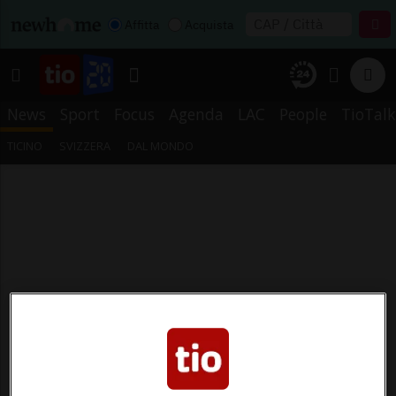
Affitta
Acquista
News
Sport
Focus
Agenda
LAC
People
TioTalk
TICINO
SVIZZERA
DAL MONDO