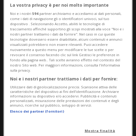
La vostra privacy è per noi molto importante
Noi e i nostri
594
partner archiviamo e accediamo ai dati personali,
come i dati di navigazione gli o identificatori univoci, sul tuo
dispositivo . Selezionando Accetto, abiliti le tecnologie di
tracciamento affinché supportino gli scopi mostrati alla voce "Noi e i
nostri partner trattiamo i dati da fornire". Nel caso in cui queste
tecnologie dovessero essere disabilitate, alcuni contenuti e annunci
visualizzati potrebbero non essere rilevanti. Puoi accedere
nuovamente a questo menu per modificare le tue scelte o per
Notizie su Licenze
revocare il consenso facendo clic sul link Gestisci le preferenze in
fondo alla pagina web.. Tali scelte avranno effetto nel contesto del
Condurre
nostro Sito web. Per maggiori informazioni, consulta l'Informativa
sulla privacy.
Noi e i nostri partner trattiamo i dati per fornire:
Segui le notizie e gli approfondimenti su
Utilizzare dati di geolocalizzazione precisi. Scansione attiva delle
caratteristiche del dispositivo ai fini dell’identificazione. Archiviare
Licenze Condurre.
informazioni su dispositivo e/o accedervi. Pubblicità e contenuti
personalizzati, misurazione delle prestazioni dei contenuti e degli
annunci, ricerche sul pubblico, sviluppo di servizi.
Elenco dei partner (fornitori)
Mostra finalità