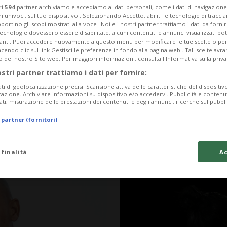
ri
594
partner archiviamo e accediamo ai dati personali, come i dati di navigazione 
ri univoci, sul tuo dispositivo . Selezionando Accetto, abiliti le tecnologie di tracc
portino gli scopi mostrati alla voce "Noi e i nostri partner trattiamo i dati da fornir
tecnologie dovessero essere disabilitate, alcuni contenuti e annunci visualizzati 
vanti. Puoi accedere nuovamente a questo menu per modificare le tue scelte o per
endo clic sul link Gestisci le preferenze in fondo alla pagina web.. Tali scelte avr
o del nostro Sito web. Per maggiori informazioni, consulta l'Informativa sulla priva
ostri partner trattiamo i dati per fornire:
ati di geolocalizzazione precisi. Scansione attiva delle caratteristiche del dispositivo 
icazione. Archiviare informazioni su dispositivo e/o accedervi. Pubblicità e contenu
ati, misurazione delle prestazioni dei contenuti e degli annunci, ricerche sul pubbl
 partner (fornitori)
2 anni
5
1
MADRID
la sbarra
«Bacio inatteso
 finalità
Ac