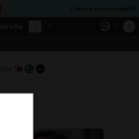
Cerca e trova immobili
ubriche
.