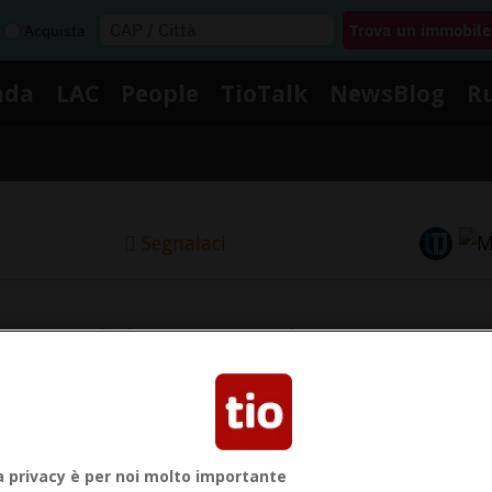
Acquista
nda
LAC
People
TioTalk
NewsBlog
R
Segnalaci
Notizie su Jenni Hermoso
Segui le notizie e gli approfondimenti su Jenni Hermoso
a privacy è per noi molto importante