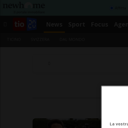
Affitta
News
Sport
Focus
Age
TICINO
SVIZZERA
DAL MONDO
La vostr