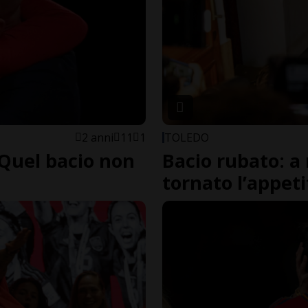
2 anni
11
1
TOLEDO
 «Quel bacio non
Bacio rubato: 
tornato l’appeti