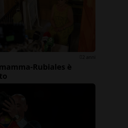
2 anni
a mamma-Rubiales è
to