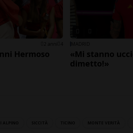
2 anni
4
MADRID
enni Hermoso
«Mi stanno ucc
dimetto!»
I ALPINO
SICCITÀ
TICINO
MONTE VERITÀ