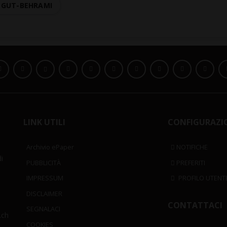
 GUT-BEHRAMI
LINK UTILI
CONFIGURAZI
Archivio ePaper
NOTIFICHE
i
PUBBLICITÀ
PREFERITI
IMPRESSUM
PROFILO UTENT
DISCLAIMER
CONTATTACI
SEGNALACI
.ch
COOKIES