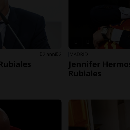
2 anni
2
MADRID
 Rubiales
Jennifer Hermo
Rubiales