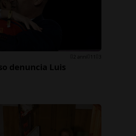
2 anni
11
3
so denuncia Luis