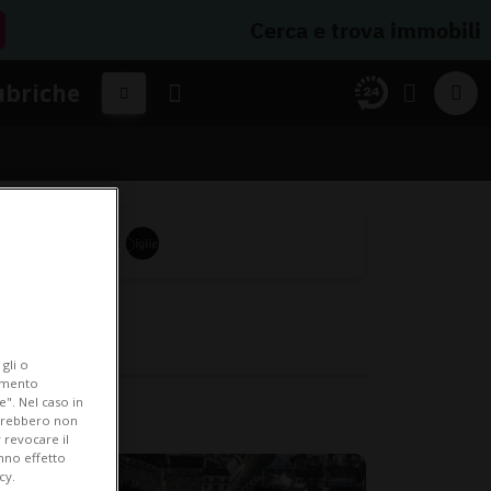
Cerca e trova immobili
ubriche
gli o
iamento
e". Nel caso in
potrebbero non
 revocare il
anno effetto
cy.