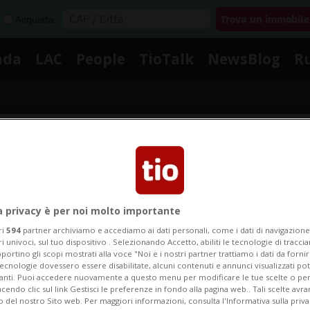
Acquista
nda
LAC
People
TioTalk
NewsBlog
R
Segnalaci
Notizie su Jelmoli
a privacy è per noi molto importante
ri
594
partner archiviamo e accediamo ai dati personali, come i dati di navigazione 
ri univoci, sul tuo dispositivo . Selezionando Accetto, abiliti le tecnologie di tracc
portino gli scopi mostrati alla voce "Noi e i nostri partner trattiamo i dati da fornir
Segui le notizie e gli approfondimenti su Jelmoli.
tecnologie dovessero essere disabilitate, alcuni contenuti e annunci visualizzati 
vanti. Puoi accedere nuovamente a questo menu per modificare le tue scelte o per
endo clic sul link Gestisci le preferenze in fondo alla pagina web.. Tali scelte avr
o del nostro Sito web. Per maggiori informazioni, consulta l'Informativa sulla priva