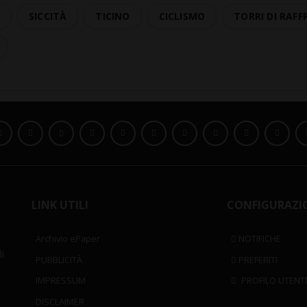
A
SICCITÀ
TICINO
CICLISMO
TORRI DI RAF
LINK UTILI
CONFIGURAZI
Archivio ePaper
NOTIFICHE
i
PUBBLICITÀ
PREFERITI
IMPRESSUM
PROFILO UTENT
DISCLAIMER