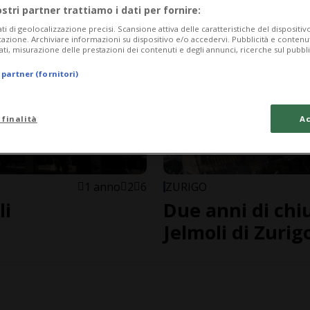
ostri partner trattiamo i dati per fornire:
ati di geolocalizzazione precisi. Scansione attiva delle caratteristiche del dispositivo 
icazione. Archiviare informazioni su dispositivo e/o accedervi. Pubblicità e contenu
ati, misurazione delle prestazioni dei contenuti e degli annunci, ricerche sul pubbl
 partner (fornitori)
 finalità
Ac
1 anno
2
6
ZURIGO
li
Due anni di chiu
Jelmoli di Zurig