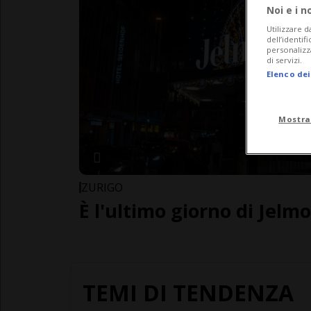
Noi e i n
Utilizzare d
dell’identif
personalizz
di servizi.
Elenco dei
Mostra
ZURIGO
È l'ultimo giorno di Jelmo
TEMI DI TENDENZA