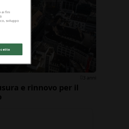
ai fini
ti
ico, sviluppo
cetto
3 anni
sura e rinnovo per il
o