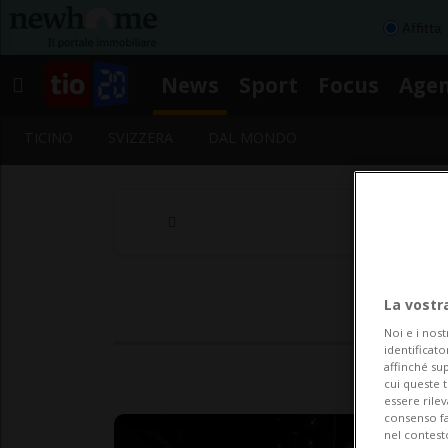
Affitta
News
Sport
Focus
Age
TICINO
SVIZZERA
DAL MONDO
La vostr
Noi e i nost
identificato
affinché sup
cui queste 
essere rile
consenso fac
nel contest