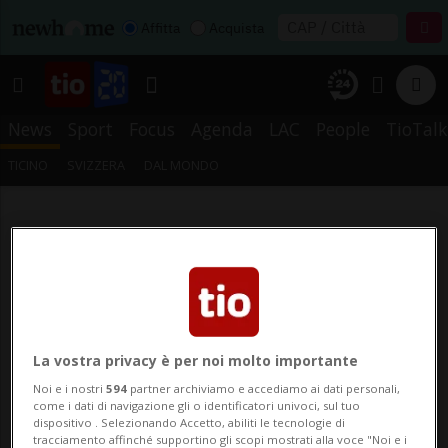
Affitta
Acquista
News
Sport
Focus
Agenda
LAC
People
TioTalk
TICINO
SVIZZERA
DAL MONDO
La vostra privacy è per noi molto importante
Noi e i nostri
594
partner archiviamo e accediamo ai dati personali,
come i dati di navigazione gli o identificatori univoci, sul tuo
dispositivo . Selezionando Accetto, abiliti le tecnologie di
tracciamento affinché supportino gli scopi mostrati alla voce "Noi e i