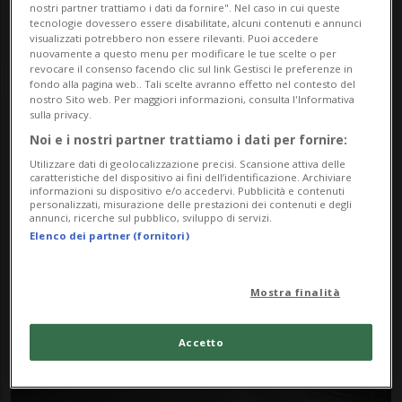
nostri partner trattiamo i dati da fornire". Nel caso in cui queste
tecnologie dovessero essere disabilitate, alcuni contenuti e annunci
visualizzati potrebbero non essere rilevanti. Puoi accedere
nuovamente a questo menu per modificare le tue scelte o per
revocare il consenso facendo clic sul link Gestisci le preferenze in
fondo alla pagina web.. Tali scelte avranno effetto nel contesto del
nostro Sito web. Per maggiori informazioni, consulta l'Informativa
sulla privacy.
Noi e i nostri partner trattiamo i dati per fornire:
Notizie su Jalisco Nuova
Utilizzare dati di geolocalizzazione precisi. Scansione attiva delle
caratteristiche del dispositivo ai fini dell’identificazione. Archiviare
Generazione
informazioni su dispositivo e/o accedervi. Pubblicità e contenuti
personalizzati, misurazione delle prestazioni dei contenuti e degli
annunci, ricerche sul pubblico, sviluppo di servizi.
Elenco dei partner (fornitori)
Segui le notizie e gli approfondimenti su
Jalisco Nuova Generazione.
Mostra finalità
Accetto