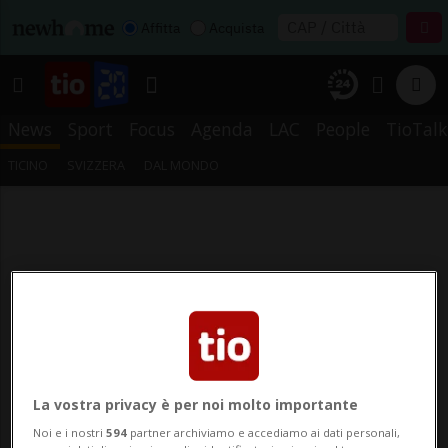
Affitta
Acquista
News
Sport
Focus
Agenda
LAC
People
TioTalk
TICINO
SVIZZERA
DAL MONDO
La vostra privacy è per noi molto importante
Noi e i nostri
594
partner archiviamo e accediamo ai dati personali,