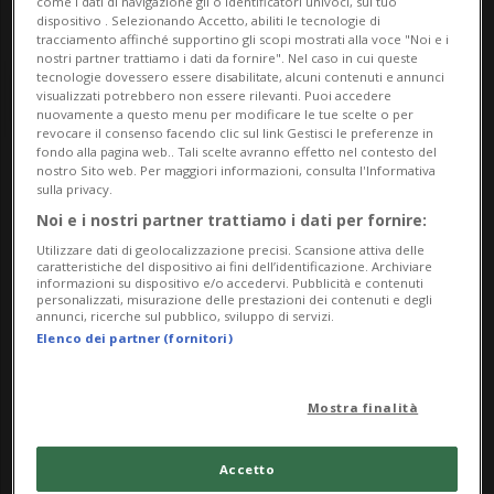
come i dati di navigazione gli o identificatori univoci, sul tuo
dispositivo . Selezionando Accetto, abiliti le tecnologie di
tracciamento affinché supportino gli scopi mostrati alla voce "Noi e i
nostri partner trattiamo i dati da fornire". Nel caso in cui queste
tecnologie dovessero essere disabilitate, alcuni contenuti e annunci
visualizzati potrebbero non essere rilevanti. Puoi accedere
nuovamente a questo menu per modificare le tue scelte o per
revocare il consenso facendo clic sul link Gestisci le preferenze in
fondo alla pagina web.. Tali scelte avranno effetto nel contesto del
nostro Sito web. Per maggiori informazioni, consulta l'Informativa
Notizie su Iphone 16
sulla privacy.
Noi e i nostri partner trattiamo i dati per fornire:
Utilizzare dati di geolocalizzazione precisi. Scansione attiva delle
Segui le notizie e gli approfondimenti su
caratteristiche del dispositivo ai fini dell’identificazione. Archiviare
informazioni su dispositivo e/o accedervi. Pubblicità e contenuti
Iphone 16.
personalizzati, misurazione delle prestazioni dei contenuti e degli
annunci, ricerche sul pubblico, sviluppo di servizi.
Elenco dei partner (fornitori)
Mostra finalità
Accetto