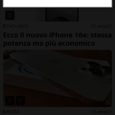
STATI UNITI
1 anno
2
Ecco il nuovo iPhone 16e: stessa
potenza ma più economico
SAVOSA
1 anno
1