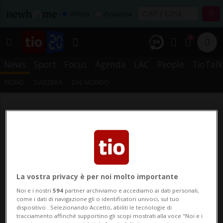
Affitta
Acquista
1
News
Sport
Focus
Agenda
LAC
People
TioTalk
TICINO
SVIZZERA
DAL MONDO
La vostra privacy è per noi molto importante
Noi e i nostri
594
partner archiviamo e accediamo ai dati personali,
come i dati di navigazione gli o identificatori univoci, sul tuo
dispositivo . Selezionando Accetto, abiliti le tecnologie di
tracciamento affinché supportino gli scopi mostrati alla voce "Noi e i