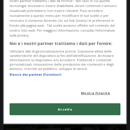
nostri partner trattiamo i dati da fornire". Nel caso in cui queste
tecnologie dovessero essere disabilitate, alcuni contenuti e annunci
visualizzati potrebbero non essere rilevanti. Puoi accedere
nuovamente a questo menu per modificare le tue scelte o per
revocare il consenso facendo clic sul link Gestisci le preferenze in
fondo alla pagina web.. Tali scelte avranno effetto nel contesto del
nostro Sito web. Per maggiori informazioni, consulta l'Informativa
sulla privacy.
Noi e i nostri partner trattiamo i dati per fornire:
Notizie su Intrattenitori
Utilizzare dati di geolocalizzazione precisi. Scansione attiva delle
caratteristiche del dispositivo ai fini dell’identificazione. Archiviare
informazioni su dispositivo e/o accedervi. Pubblicità e contenuti
personalizzati, misurazione delle prestazioni dei contenuti e degli
annunci, ricerche sul pubblico, sviluppo di servizi.
Segui le notizie e gli approfondimenti su
Elenco dei partner (fornitori)
Intrattenitori.
Mostra finalità
Accetto