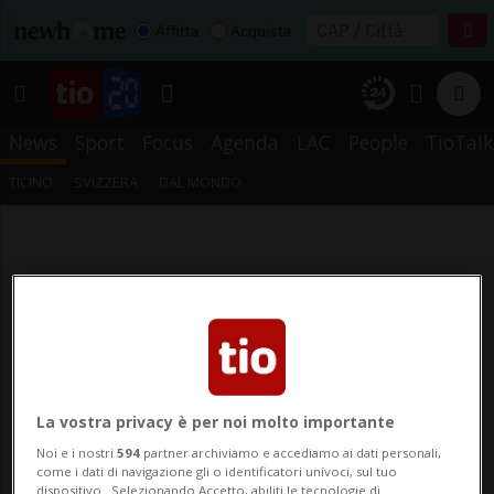
Affitta
Acquista
News
Sport
Focus
Agenda
LAC
People
TioTalk
TICINO
SVIZZERA
DAL MONDO
La vostra privacy è per noi molto importante
Noi e i nostri
594
partner archiviamo e accediamo ai dati personali,
come i dati di navigazione gli o identificatori univoci, sul tuo
dispositivo . Selezionando Accetto, abiliti le tecnologie di