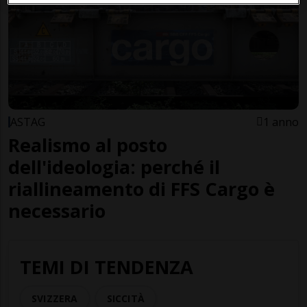
ASTAG
1 anno
Realismo al posto
dell'ideologia: perché il
riallineamento di FFS Cargo è
necessario
TEMI DI TENDENZA
SVIZZERA
SICCITÀ