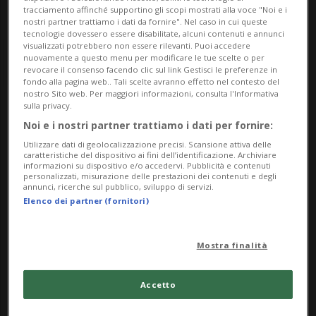
tracciamento affinché supportino gli scopi mostrati alla voce "Noi e i
nostri partner trattiamo i dati da fornire". Nel caso in cui queste
tecnologie dovessero essere disabilitate, alcuni contenuti e annunci
visualizzati potrebbero non essere rilevanti. Puoi accedere
nuovamente a questo menu per modificare le tue scelte o per
revocare il consenso facendo clic sul link Gestisci le preferenze in
fondo alla pagina web.. Tali scelte avranno effetto nel contesto del
nostro Sito web. Per maggiori informazioni, consulta l'Informativa
sulla privacy.
Notizie su
Noi e i nostri partner trattiamo i dati per fornire:
Infrastrutture
Utilizzare dati di geolocalizzazione precisi. Scansione attiva delle
caratteristiche del dispositivo ai fini dell’identificazione. Archiviare
informazioni su dispositivo e/o accedervi. Pubblicità e contenuti
Logistiche
personalizzati, misurazione delle prestazioni dei contenuti e degli
annunci, ricerche sul pubblico, sviluppo di servizi.
Elenco dei partner (fornitori)
Segui le notizie e gli approfondimenti su
Infrastrutture Logistiche.
Mostra finalità
Accetto