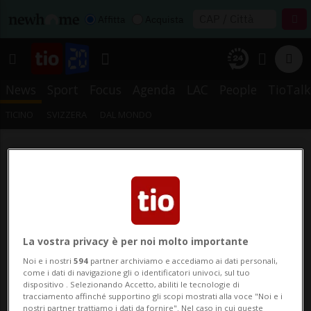
Affitta
Acquista
News
Sport
Focus
Agenda
LAC
People
TioTalk
TICINO
SVIZZERA
DAL MONDO
La vostra privacy è per noi molto importante
Noi e i nostri
594
partner archiviamo e accediamo ai dati personali,
come i dati di navigazione gli o identificatori univoci, sul tuo
dispositivo . Selezionando Accetto, abiliti le tecnologie di
tracciamento affinché supportino gli scopi mostrati alla voce "Noi e i
nostri partner trattiamo i dati da fornire". Nel caso in cui queste