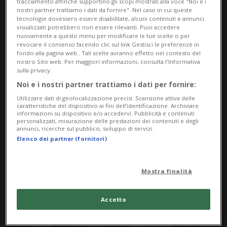
tracciamento affinché supportino gli scopi mostrati alla voce "Noi e i
nostri partner trattiamo i dati da fornire". Nel caso in cui queste
tecnologie dovessero essere disabilitate, alcuni contenuti e annunci
visualizzati potrebbero non essere rilevanti. Puoi accedere
nuovamente a questo menu per modificare le tue scelte o per
revocare il consenso facendo clic sul link Gestisci le preferenze in
fondo alla pagina web.. Tali scelte avranno effetto nel contesto del
nostro Sito web. Per maggiori informazioni, consulta l'Informativa
sulla privacy.
Notizie su Industria
Noi e i nostri partner trattiamo i dati per fornire:
Utilizzare dati di geolocalizzazione precisi. Scansione attiva delle
Grafica Ticinese
caratteristiche del dispositivo ai fini dell’identificazione. Archiviare
informazioni su dispositivo e/o accedervi. Pubblicità e contenuti
personalizzati, misurazione delle prestazioni dei contenuti e degli
annunci, ricerche sul pubblico, sviluppo di servizi.
Elenco dei partner (fornitori)
Segui le notizie e gli approfondimenti su
Industria Grafica Ticinese.
Mostra finalità
Accetto