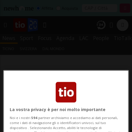
Affitta
Acquista
News
Sport
Focus
Agenda
LAC
People
TioTalk
TICINO
SVIZZERA
DAL MONDO
La vostra privacy è per noi molto importante
Noi e i nostri
594
partner archiviamo e accediamo ai dati personali,
come i dati di navigazione gli o identificatori univoci, sul tuo
dispositivo . Selezionando Accetto, abiliti le tecnologie di