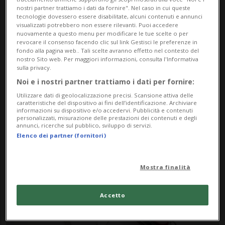
nostri partner trattiamo i dati da fornire". Nel caso in cui queste
tecnologie dovessero essere disabilitate, alcuni contenuti e annunci
visualizzati potrebbero non essere rilevanti. Puoi accedere
nuovamente a questo menu per modificare le tue scelte o per
revocare il consenso facendo clic sul link Gestisci le preferenze in
fondo alla pagina web.. Tali scelte avranno effetto nel contesto del
nostro Sito web. Per maggiori informazioni, consulta l'Informativa
sulla privacy.
Noi e i nostri partner trattiamo i dati per fornire:
Notizie su Industria
Utilizzare dati di geolocalizzazione precisi. Scansione attiva delle
Elvetica
caratteristiche del dispositivo ai fini dell’identificazione. Archiviare
informazioni su dispositivo e/o accedervi. Pubblicità e contenuti
personalizzati, misurazione delle prestazioni dei contenuti e degli
annunci, ricerche sul pubblico, sviluppo di servizi.
Elenco dei partner (fornitori)
Segui le notizie e gli approfondimenti su
Industria Elvetica.
Mostra finalità
Accetto