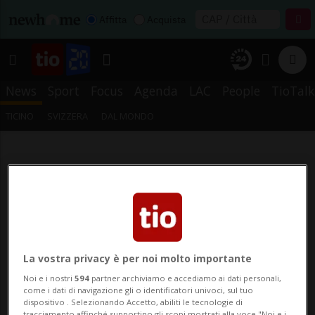
Affitta
Acquista
News
Sport
Focus
Agenda
LAC
People
TioTalk
TICINO
SVIZZERA
DAL MONDO
La vostra privacy è per noi molto importante
Noi e i nostri
594
partner archiviamo e accediamo ai dati personali,
come i dati di navigazione gli o identificatori univoci, sul tuo
dispositivo . Selezionando Accetto, abiliti le tecnologie di
tracciamento affinché supportino gli scopi mostrati alla voce "Noi e i